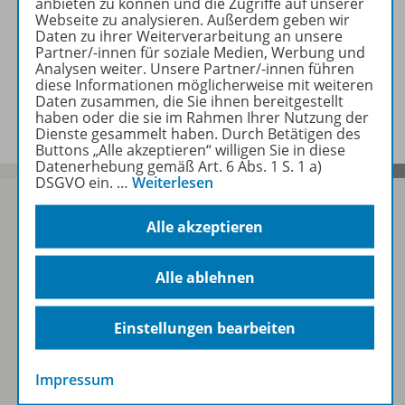
anbieten zu können und die Zugriffe auf unserer
Webseite zu analysieren. Außerdem geben wir
Wörterbuch
Daten zu ihrer Weiterverarbeitung an unsere
Partner/-innen für soziale Medien, Werbung und
Analysen weiter. Unsere Partner/-innen führen
diese Informationen möglicherweise mit weiteren
Handpuppe & Stempel
Daten zusammen, die Sie ihnen bereitgestellt
haben oder die sie im Rahmen Ihrer Nutzung der
Dienste gesammelt haben. Durch Betätigen des
Buttons „Alle akzeptieren“ willigen Sie in diese
Datenerhebung gemäß Art. 6 Abs. 1 S. 1 a)
DSGVO ein.
…
Weiterlesen
Alle akzeptieren
Sofort profitieren
Alle ablehnen
Zum Newsletter anmelden
Einstellungen bearbeiten
Impressum
Folgen Sie uns auf Social Media