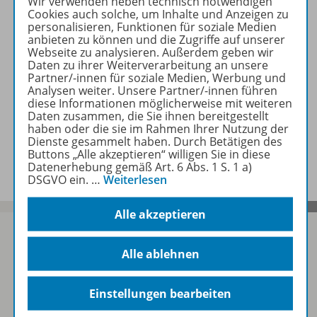
Wir verwenden neben technisch notwendigen
Cookies auch solche, um Inhalte und Anzeigen zu
personalisieren, Funktionen für soziale Medien
Zugehörige Produkte
anbieten zu können und die Zugriffe auf unserer
Webseite zu analysieren. Außerdem geben wir
Daten zu ihrer Weiterverarbeitung an unsere
Partner/-innen für soziale Medien, Werbung und
Analysen weiter. Unsere Partner/-innen führen
Inhaltsverzeichnis
diese Informationen möglicherweise mit weiteren
Daten zusammen, die Sie ihnen bereitgestellt
haben oder die sie im Rahmen Ihrer Nutzung der
Dienste gesammelt haben. Durch Betätigen des
Werbematerial
Buttons „Alle akzeptieren“ willigen Sie in diese
Datenerhebung gemäß Art. 6 Abs. 1 S. 1 a)
DSGVO ein.
…
Weiterlesen
Alle akzeptieren
Alle ablehnen
Sofort profitieren
Einstellungen bearbeiten
Zum Newsletter anmelden