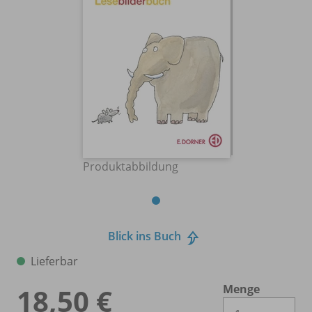
Produktabbildung
Blick ins Buch
Lieferbar
Menge
18,50 €
Es 