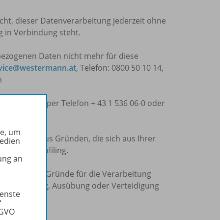
ht, dieser Datenverarbeitung jederzeit ohne
g in Verbindung steht.
bezogenen Daten nicht mehr für diese
vice@westermann.at
, Telefon: 0800 50 10 14,
n
termann.at
, per Telefon + 43 1 536 06-0 oder
he, um
rarbeitung aus Gründen, die sich aus Ihrer
Medien
stütztes Profiling.
ung an
hutzwürdige Gründe für die Verarbeitung
eltendmachung, Ausübung oder Verteidigung
ienste
“
SGVO