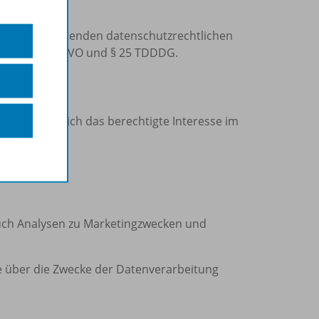
onstigen geltenden datenschutzrechtlichen
s Art. 6 DS-GVO und § 25 TDDDG.
tellen zugleich das berechtigte Interesse im
uch Analysen zu Marketingzwecken und
 Sie über die Zwecke der Datenverarbeitung