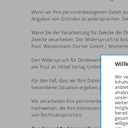
Wenn wir Ihre personenbezogenen Daten zum 
Angaben von Gründen zu widersprechen. Dies g
Wenn Sie der Verarbeitung für Zwecke der D
Zwecke verarbeiten. Der Widerspruch ist kost
Post: Westermann Dorner GmbH | Westerman
Den Widerspruch für Direktwerbung der Hölze
Will
per Post an Hölzel Verlag GmbH, Jochen-Rind
Wir v
Für den Fall, dass wir Ihre Daten zur Wahrun
Inhalt
anbie
besonderen Situation ergeben, jederzeit wide
analy
unser
Wir verarbeiten Ihre personenbezogenen Dat
weite
mögli
nachweisen, die Ihre Interessen, Rechte un
berei
von Rechtsansprüchen.
gesam
willig