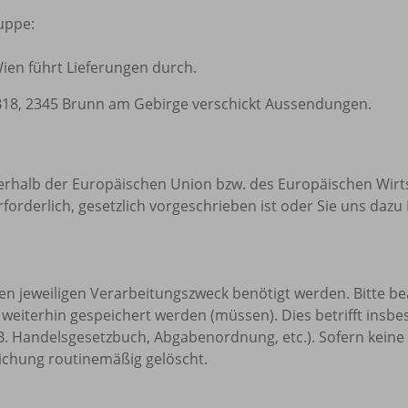
uppe:
Wien führt Lieferungen durch.
B18, 2345 Brunn am Gebirge verschickt Aussendungen.
erhalb der Europäischen Union bzw. des Europäischen Wirtsc
rderlich, gesetzlich vorgeschrieben ist oder Sie uns dazu I
en jeweiligen Verarbeitungszweck benötigt werden. Bitte be
weiterhin gespeichert werden (müssen). Dies betrifft insb
.B. Handelsgesetzbuch, Abgabenordnung, etc.). Sofern kei
ichung routinemäßig gelöscht.