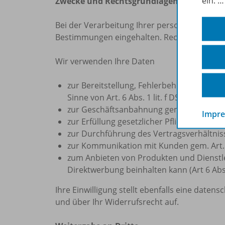
ein.
Zwecke und Rechtsgrundlagen der Datenv
Bei der Verarbeitung Ihrer personenbezoge
Bestimmungen eingehalten. Rechtsgrundlage
Wir verwenden Ihre Daten
zur Bereitstellung, Fehlerbehebung und V
Sinne von Art. 6 Abs. 1 lit. f DS-GVO dar.
zur Geschäftsanbahnung gem. Art. 6 Abs. 
Impr
zur Erfüllung gesetzlicher Pflichten gem. Ar
zur Durchführung des Vertragsverhältnisse
zur Kommunikation mit Kunden gem. Art. 
zum Anbieten von Produkten und Dienstl
Direktwerbung beinhalten kann (Art 6 Abs. 
Ihre Einwilligung stellt ebenfalls eine daten
und über Ihr Widerrufsrecht auf.