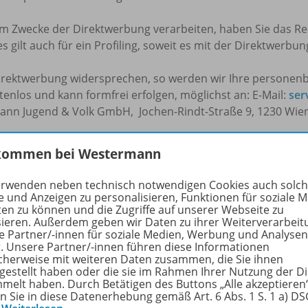
Zwecke der Direktwerbung verarbeiten, haben Sie das Rec
ilt auch für ein Profiling, soweit es mit der Direktwerbun
irektwerbung widersprechen, so werden wir Ihre personen
enlos und kann formfrei erfolgen, möglichst an: E-Mail:
ser
n Jugend & Volk GmbH, Jochen-Rindt-Straße 9, 1230 Wie
l Verlag GmbH richten Sie bitte per E-Mail an
service@wes
kommen bei Westermann
t-Straße 9, 1230 Wien.
erwenden neben technisch notwendigen Cookies auch solc
g berechtigter Interessen verarbeiten, können Sie dieser Ve
e und Anzeigen zu personalisieren, Funktionen für soziale 
ten zu können und die Zugriffe auf unserer Webseite zu
rsprechen; dies gilt auch für ein auf diese Bestimmungen ge
sieren. Außerdem geben wir Daten zu ihrer Weiterverarbeit
e Partner/-innen für soziale Medien, Werbung und Analysen
en dann nicht mehr, es sei denn, wir können zwingende sc
r. Unsere Partner/-innen führen diese Informationen
cherweise mit weiteren Daten zusammen, die Sie ihnen
d Freiheiten überwiegen oder die Verarbeitung dient der G
tgestellt haben oder die sie im Rahmen Ihrer Nutzung der D
melt haben. Durch Betätigen des Buttons „Alle akzeptieren
en Sie in diese Datenerhebung gemäß Art. 6 Abs. 1 S. 1 a) D