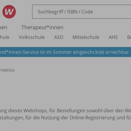
nen
Therapeut*innen
hule
Volksschule
ASO
Mittelschule
AHS
B
nd*innen-Service ist im Sommer eingeschränkt erreichbar
nweise
zung dieses Webshops, für Bestellungen sowohl über den We
taltungen, für die Nutzung der Online-Registrierung und f