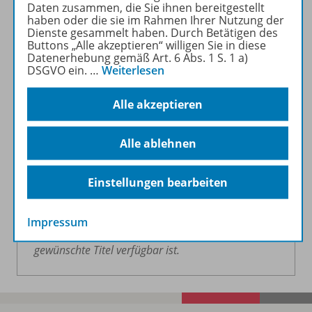
Daten zusammen, die Sie ihnen bereitgestellt
Mittwoch und Freitag 7:30 - 12:00 Uhr
haben oder die sie im Rahmen Ihrer Nutzung der
Dienste gesammelt haben. Durch Betätigen des
Buttons „Alle akzeptieren“ willigen Sie in diese
Adresse: Jochen-Rindt-Straße 9, 1230 Wien
Datenerhebung gemäß Art. 6 Abs. 1 S. 1 a)
Telefon: 0800 50 10 14 (gebührenfrei
DSGVO ein.
…
Weiterlesen
innerhalb Österreichs)
Alle akzeptieren
Schreiben Sie uns gerne eine Nachricht! Wir
sind unter
service@westermann.at
oder über
Alle ablehnen
unser
Kontaktformular
erreichbar.
Einstellungen bearbeiten
Ein Verkauf vor Ort ist ausschließlich nach
vorheriger telefonischer oder schriftlicher
Voranmeldung möglich. Nach Ihrer Anfrage
Impressum
erhalten Sie eine Rückmeldung, ob der
gewünschte Titel verfügbar ist.