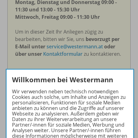
Montag, Dienstag und Donnerstag 09:00 -
11:30 und 13:00 - 15:30 Uhr
Mittwoch, Freitag 09:00 - 11:30 Uhr
Um in dieser Zeit Ihr Anliegen zügig zu
bearbeiten, bitten wir Sie, uns
bevorzugt per
E-Mail unter
service@westermann.at
oder
über unser
Kontaktformular
zu kontaktieren.
Willkommen bei Westermann
Kund*innen-Service: Unsere
Wir verwenden neben technisch notwendigen
Erreichbarkeit
Cookies auch solche, um Inhalte und Anzeigen zu
personalisieren, Funktionen für soziale Medien
anbieten zu können und die Zugriffe auf unserer
Webseite zu analysieren. Außerdem geben wir
Öffnungszeiten
Daten zu ihrer Weiterverarbeitung an unsere
Partner/-innen für soziale Medien, Werbung und
Analysen weiter. Unsere Partner/-innen führen
Montag, Dienstag und Donnerstag 07:30 -
diese Informationen möglicherweise mit weiteren
15:30 Uhr