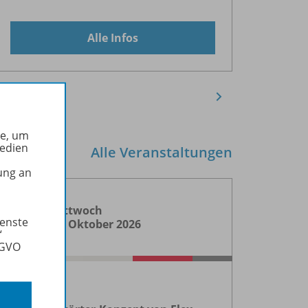
Alle Infos
he, um
Medien
Alle Veranstaltungen
ung an
Mittwoch
ienste
14. Oktober 2026
“
SGVO
Webinar
Webi