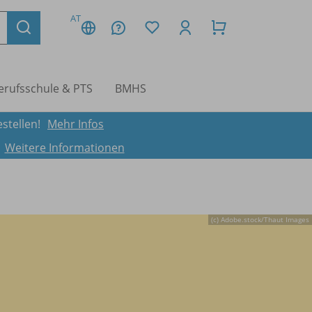
AT
erufsschule & PTS
BMHS
stellen!
Mehr Infos
.
Weitere Informationen
(c) Adobe.stock/
Thaut Images