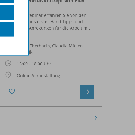
Das Lernwörter-Konzept von Flex
Mit D
und Flora
siche
aufb
In diesem Webinar erfahren Sie von den
Bevor 
Autorinnen aus erster Hand Tipps und
des 1x
didaktische Anregungen für die Arbeit mit
Bedeut
[…]
Olivia Eberharth, Claudia Müller-
Arncnik
16:00 - 18:00 Uhr
Online-Veranstaltung