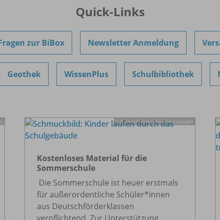
Quick-Links
Fragen zur BiBox
Newsletter Anmeldung
Vers
Geothek
WissenPlus
Schulbibliothek
o
(c)Canva/
monkeybusinessimages
Kostenloses Material für die
Sommerschule
Die Sommerschule ist heuer erstmals
für außerordentliche Schüler*innen
aus Deutschförderklassen
verpflichtend. Zur Unterstützung