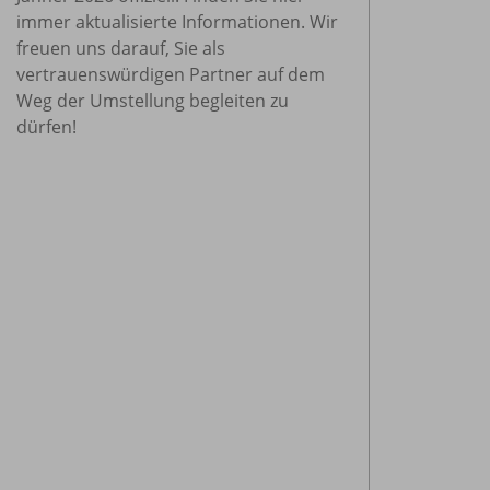
immer aktualisierte Informationen. Wir
freuen uns darauf, Sie als
Wisse
vertrauenswürdigen Partner auf dem
Der b
Weg der Umstellung begleiten zu
Hölzel
dürfen!
und h
sofor
praxi
Lehr
koste
unter
verbi
die L
den I