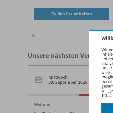
Zu den Ferienheften
Will
Wir v
Unsere nächsten Veranstal
Inhalt
anbie
analy
unser
weite
mögli
Mittwoch
berei
30. September 2026
gesam
willig
ein.
Webinar