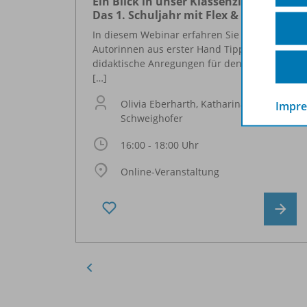
Ein Blick in unser Klassenzimmer –
Das 1. Schuljahr mit Flex & Co
In diesem Webinar erfahren Sie von den
Autorinnen aus erster Hand Tipps und
didaktische Anregungen für den Einsatz von
[…]
Olivia Eberharth, Katharina
Impr
Schweighofer
16:00 - 18:00 Uhr
Online-Veranstaltung