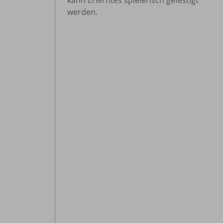
kann Erlerntes spielerisch gefestigt
werden.