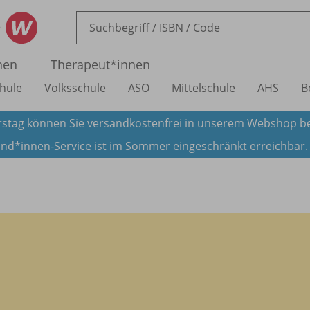
nen
Therapeut*innen
hule
Volksschule
ASO
Mittelschule
AHS
B
stag können Sie versandkostenfrei in unserem Webshop be
nd*innen-Service ist im Sommer eingeschränkt erreichbar