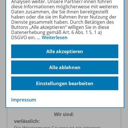
Analysen weiter. Unsere Partner/-innen führen
einzelnen Menschen als auch unserer
diese Informationen möglicherweise mit weiteren
Gesellschaft verpflichtet.
Daten zusammen, die Sie ihnen bereitgestellt
haben oder die sie im Rahmen Ihrer Nutzung der
Dienste gesammelt haben. Durch Betätigen des
Unsere Mission:
Buttons „Alle akzeptieren“ willigen Sie in diese
Datenerhebung gemäß Art. 6 Abs. 1 S. 1 a)
DSGVO ein.
…
Weiterlesen
Mit Begeisterung und Können arbeiten wir
für den Lernerfolg.
Alle akzeptieren
Unsere Ideen und Inspirationskraft treiben
uns an. Wir suchen täglich nach Wegen,
Erfolgserlebnisse beim Lernen zu schaffen.
Alle ablehnen
Nichts motiviert so sehr wie der Stolz auf
Erreichtes, deshalb arbeiten wir an Ideen und
Einstellungen bearbeiten
Konzepten, die Wissen und Kompetenzen
substanziell und zuverlässig, aber auch mit
Impressum
Leichtigkeit vermitteln.
Wir sind:
verlässlich: