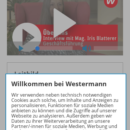
Leitbild
Willkommen bei Westermann
Unsere Vision:
Wir verwenden neben technisch notwendigen
Wir gestalten die Zukunft des Lernens.
Cookies auch solche, um Inhalte und Anzeigen zu
personalisieren, Funktionen für soziale Medien
Die Westermann Gruppe hat die Kompetenz
anbieten zu können und die Zugriffe auf unserer
und das Zielgruppen-Know-how, um die
Webseite zu analysieren. Außerdem geben wir
Möglichkeiten des Lernens in die Zukunft zu
Daten zu ihrer Weiterverarbeitung an unsere
Partner/-innen für soziale Medien, Werbung und
führen. Wir fühlen uns dabei sowohl dem