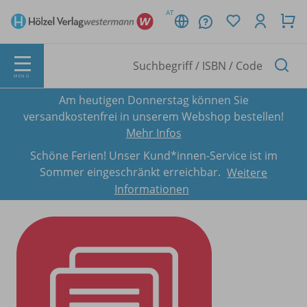
AT
MENÜ
Am heutigen Donnerstag können Sie
versandkostenfrei in unserem Webshop bestellen!
Mehr Infos
Schöne Ferien! Unser Kund*innen-Service ist im
Sommer eingeschränkt erreichbar.
Weitere
Informationen