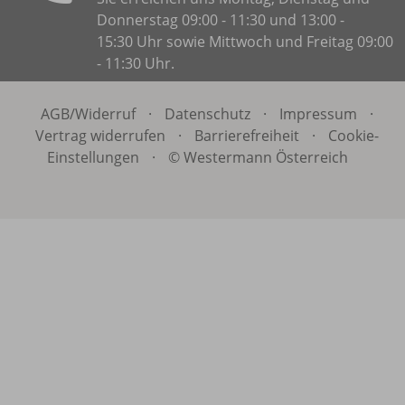
Donnerstag 09:00 - 11:30 und 13:00 -
15:30 Uhr sowie Mittwoch und Freitag 09:00
- 11:30 Uhr.
AGB/
Widerruf
·
Datenschutz
·
Impressum
·
Vertrag widerrufen
·
Barrierefreiheit
·
Cookie-
Einstellungen
·
© Westermann Österreich