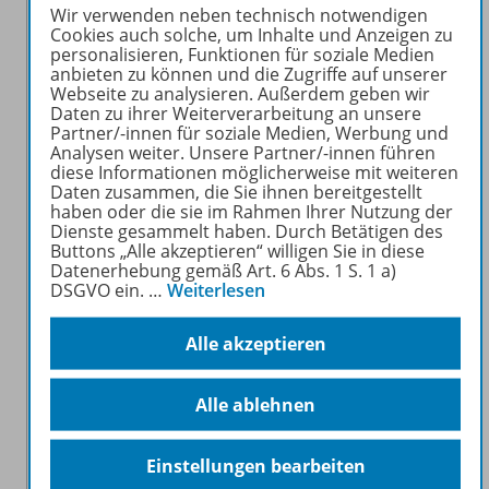
Vokabeltrainer zu benutzen?
Wir verwenden neben technisch notwendigen
Nein, es muss kein Benutzerkonto angelegt
Cookies auch solche, um Inhalte und Anzeigen zu
personalisieren, Funktionen für soziale Medien
werden. Du musst also keine E-Mail-Adresse
anbieten zu können und die Zugriffe auf unserer
und kein Passwort angeben. Deine Daten
Webseite zu analysieren. Außerdem geben wir
werden nur auf deinem eigenen Gerät
Daten zu ihrer Weiterverarbeitung an unsere
Partner/-innen für soziale Medien, Werbung und
gespeichert.
Analysen weiter. Unsere Partner/-innen führen
diese Informationen möglicherweise mit weiteren
Greift die App auf meine persönlichen
Daten zusammen, die Sie ihnen bereitgestellt
haben oder die sie im Rahmen Ihrer Nutzung der
Daten zu?
Dienste gesammelt haben. Durch Betätigen des
Datenschutz wird bei uns groß geschrieben.
Buttons „Alle akzeptieren“ willigen Sie in diese
Wir speichern daher keine Daten, die
Datenerhebung gemäß Art. 6 Abs. 1 S. 1 a)
DSGVO ein.
…
Weiterlesen
Rückschlüsse auf deine Person zulassen.
Mehr Infos zum Datenschutz findest du
Alle akzeptieren
unter:
https://www.westermann.at/datenschutz
Kann ich auch auf anderen Geräten meine
Alle ablehnen
Lernkartei und meine Highscores
speichern?
Einstellungen bearbeiten
Nein, die Lernkartei sowie die Highscores sind