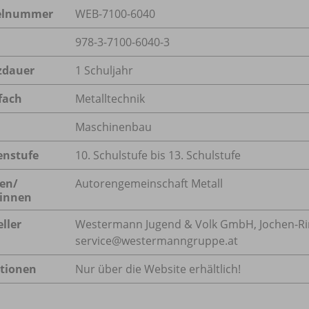
kelnummer
WEB-7100-6040
978-3-7100-6040-3
zdauer
1 Schuljahr
fach
Metalltechnik
Maschinenbau
enstufe
10. Schulstufe bis 13. Schulstufe
en/
Autorengemeinschaft Metall
innen
ller
Westermann Jugend & Volk GmbH, Jochen-Rindt
service@westermanngruppe.at
tionen
Nur über die Website erhältlich!