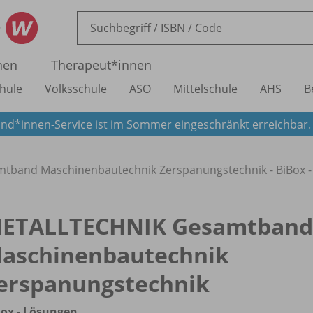
nen
Therapeut*innen
hule
Volksschule
ASO
Mittelschule
AHS
B
nd*innen-Service ist im Sommer eingeschränkt erreichbar
band Maschinenbautechnik Zerspanungstechnik - BiBox -
ETALLTECHNIK Gesamtband
aschinenbautechnik
erspanungstechnik
ox - Lösungen