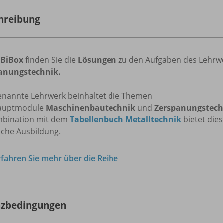
hreibung
r
BiBox
finden Sie die
Lösungen
zu den Aufgaben des Lehrw
anungstechnik.
enannte Lehrwerk beinhaltet die Themen
auptmodule
Maschinenbautechnik
und
Zerspanungstech
mbination mit dem
Tabellenbuch Metalltechnik
bietet die
iche Ausbildung.
rfahren Sie mehr über die Reihe
nzbedingungen