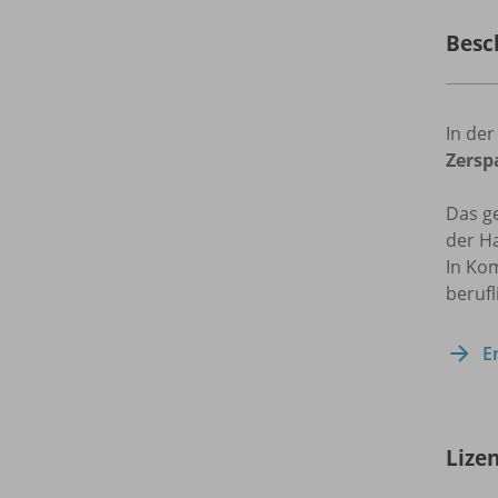
Besc
In de
Zersp
Das g
der H
In Ko
berufl
E
Lize