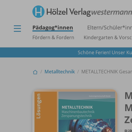
Pädagog*innen
Eltern/
Schüler*in
Fördern & Fordern
Kindergarten & Vorsc
Schöne Ferien! Unser Ku
Metalltechnik
METALLTECHNIK Gesamt
M
M
Z
BiB