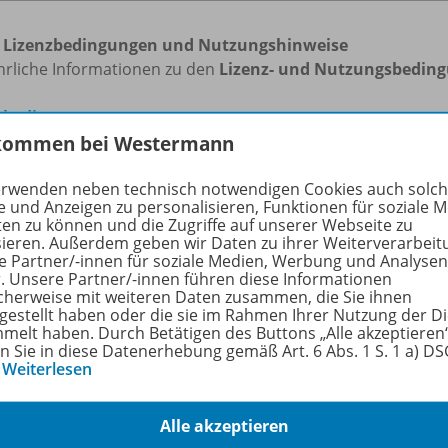
 Lizenzbedingungen und Nutzungshinweise
hrliche Informationen zu den
Lizenz- und Nutzungsbedin
zbedingungen
kommen bei Westermann
ng Lizenzdauer:
erwenden neben technisch notwendigen Cookies auch solc
e und Anzeigen zu personalisieren, Funktionen für soziale 
ten zu können und die Zugriffe auf unserer Webseite zu
ufe
vor dem 1. Mai
sind
bis 30. September desselben Jahr
sieren. Außerdem geben wir Daten zu ihrer Weiterverarbeit
ufe
ab dem 1. Mai
gelten
für das gesamte folgende Schulj
e Partner/-innen für soziale Medien, Werbung und Analysen
r. Unsere Partner/-innen führen diese Informationen
cherweise mit weiteren Daten zusammen, die Sie ihnen
tgestellt haben oder die sie im Rahmen Ihrer Nutzung der D
melt haben. Durch Betätigen des Buttons „Alle akzeptieren
en Sie in diese Datenerhebung gemäß Art. 6 Abs. 1 S. 1 a) D
hörige Produkte
…
Weiterlesen
Alle akzeptieren
METALLTECHNIK Gesamtband