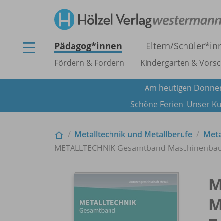
Pädagog*innen
Eltern/
Schüler*in
Fördern & Fordern
Kindergarten & Vorsc
Am heutigen Donner
Schöne Ferien! Unser Ku
Metalltechnik und Metallberufe
Meta
METALLTECHNIK Gesamtband Maschinenbaute
M
M