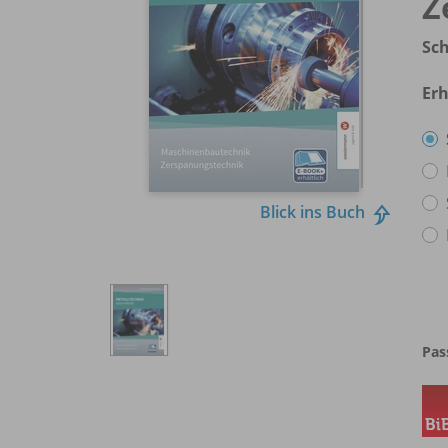
Z
Sch
Erh
Blick ins Buch
Pas