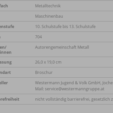
fach
Metalltechnik
Maschinenbau
enstufe
10. Schulstufe bis 13. Schulstufe
n
704
en/
Autorengemeinschaft Metall
innen
ssung
26,0 x 19,0 cm
ndart
Broschur
ller
Westermann Jugend & Volk GmbH, Jochen-
Mail: service@westermanngruppe.at
refreiheit
nicht vollständig barrierefrei, gesetzlic