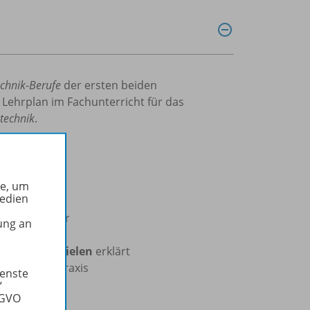
echnik-Berufe
der ersten beiden
Lehrplan im Fachunterricht für das
technik
.
he, um
Medien
ägnant wieder
ung an
chneten
Beispielen
erklärt
 Bezug zur Praxis
ienste
“
SGVO