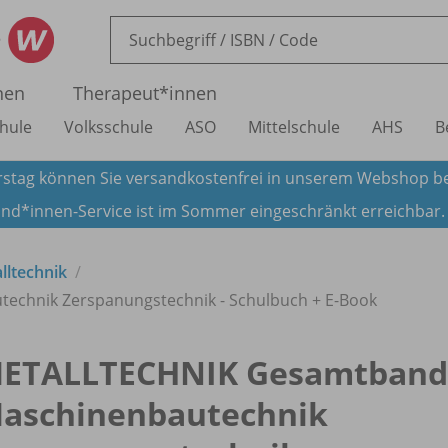
nen
Therapeut*innen
hule
Volksschule
ASO
Mittelschule
AHS
B
stag können Sie versandkostenfrei in unserem Webshop be
nd*innen-Service ist im Sommer eingeschränkt erreichbar
lltechnik
chnik Zerspanungstechnik - Schulbuch + E-Book
ETALLTECHNIK Gesamtband
aschinenbautechnik