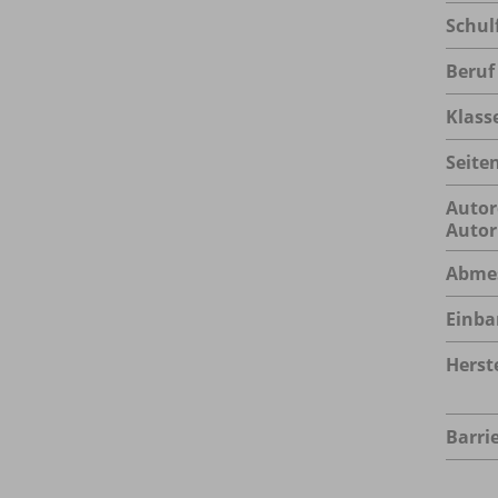
Schul
Beruf
Klass
Seite
Autor
Autor
Abme
Einba
Herste
Barrie