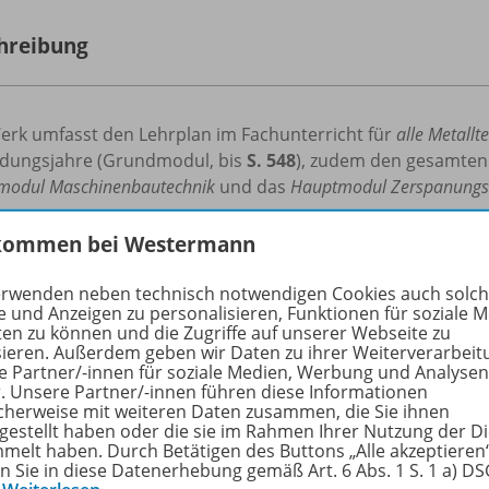
hreibung
erk umfasst den Lehrplan im Fachunterricht für
alle Metallt
ldungsjahre (Grundmodul, bis
S. 548
), zudem den gesamten 
modul Maschinenbautechnik
und das
Hauptmodul Zerspanungs
pt:
kommen bei Westermann
chsystematischer Aufbau
der Lerninhalte
erwenden neben technisch notwendigen Cookies auch solc
e und Anzeigen zu personalisieren, Funktionen für soziale 
pitel-Einstiegseite
mit Überblick
ten zu können und die Zugriffe auf unserer Webseite zu
sammenfassungen
geben wesentliche Inhalte kurz und pr
sieren. Außerdem geben wir Daten zu ihrer Weiterverarbeit
rch ein
Symbol
wird auf das Tabellenbuch verwiesen
e Partner/-innen für soziale Medien, Werbung und Analysen
r. Unsere Partner/-innen führen diese Informationen
thematische Sachverhalte werden anhand von durchgere
cherweise mit weiteren Daten zusammen, die Sie ihnen
hlreiche
Aufgabenstellungen
am Ende eines Abschnitts mit
tgestellt haben oder die sie im Rahmen Ihrer Nutzung der D
nweise zum
Umweltschutz
und zum
Arbeitsschutz
melt haben. Durch Betätigen des Buttons „Alle akzeptieren
en Sie in diese Datenerhebung gemäß Art. 6 Abs. 1 S. 1 a) D
-Codes
führen zu Animationen und Videos