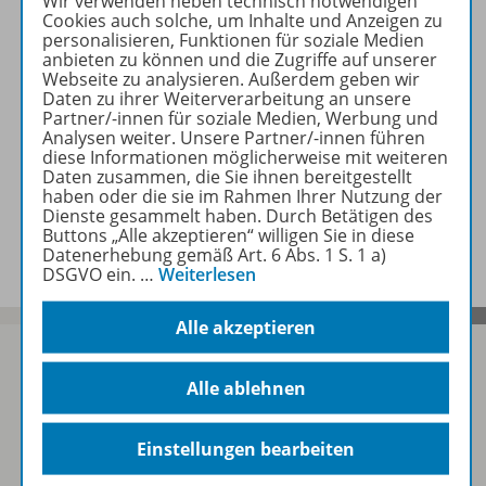
Wir verwenden neben technisch notwendigen
Cookies auch solche, um Inhalte und Anzeigen zu
personalisieren, Funktionen für soziale Medien
Beschreibung
anbieten zu können und die Zugriffe auf unserer
Webseite zu analysieren. Außerdem geben wir
Daten zu ihrer Weiterverarbeitung an unsere
Partner/-innen für soziale Medien, Werbung und
Analysen weiter. Unsere Partner/-innen führen
Zugehörige Produkte
diese Informationen möglicherweise mit weiteren
Daten zusammen, die Sie ihnen bereitgestellt
haben oder die sie im Rahmen Ihrer Nutzung der
Dienste gesammelt haben. Durch Betätigen des
Gratis für Sie!
Buttons „Alle akzeptieren“ willigen Sie in diese
Datenerhebung gemäß Art. 6 Abs. 1 S. 1 a)
DSGVO ein.
…
Weiterlesen
Alle akzeptieren
Alle ablehnen
Sofort profitieren
Einstellungen bearbeiten
Zum Newsletter anmelden