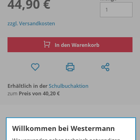
44,90 €
Es 
zzgl. Versandkosten
In den Warenkorb
Erhältlich in der
Schulbuchaktion
zum
Preis von 40,20 €
Willkommen bei Westermann
Produktinformationen