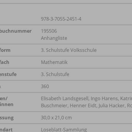
978-3-7055-2451-4
lbuchnummer
195506
Anhangliste
form
3. Schulstufe Volksschule
fach
Mathematik
enstufe
3. Schulstufe
n
360
en/
Elisabeth Landsgesell, Ingo Harens, Katr
innen
Buschmeier, Henner Eidt, Julia Hacker,
ssung
30,0 x 21,0 cm
ndart
Loseblatt-Sammlung