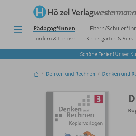
Pädagog*innen
Eltern/
Schüler*in
Fördern & Fordern
Kindergarten & Vorsc
Schöne Ferien! Unser Ku
Denken und Rechnen
Denken und R
D
Ko