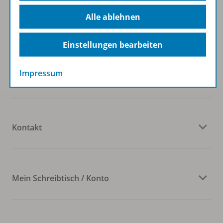
Alle ablehnen
Westermann Österreich
Einstellungen bearbeiten
Impressum
Veranstaltungen
Kontakt
Mein Schreibtisch / Konto