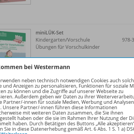
miniLÜK-Set
Kindergarten/
Vorschule
978-
Übungen für Vorschulkinder
Lieferbar
kommen bei Westermann
erwenden neben technisch notwendigen Cookies auch solc
e und Anzeigen zu personalisieren, Funktionen für soziale 
ten zu können und die Zugriffe auf unserer Webseite zu
sieren. Außerdem geben wir Daten zu ihrer Weiterverarbeit
e Partner/-innen für soziale Medien, Werbung und Analysen
r. Unsere Partner/-innen führen diese Informationen
cherweise mit weiteren Daten zusammen, die Sie ihnen
tgestellt haben oder die sie im Rahmen Ihrer Nutzung der D
miniLÜK-Set
melt haben. Durch Betätigen des Buttons „Alle akzeptieren
Kindergarten/
Vorschule
978-
en Sie in diese Datenerhebung gemäß Art. 6 Abs. 1 S. 1 a) D