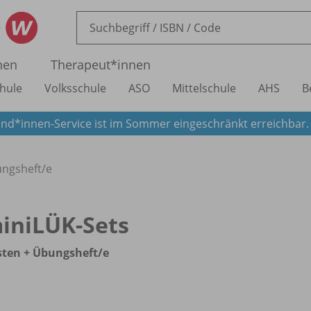
nen
Therapeut*innen
hule
Volksschule
ASO
Mittelschule
AHS
B
nd*innen-Service ist im Sommer eingeschränkt erreichbar
ungsheft/
e
iniLÜK-Sets
sten + Übungsheft/
e