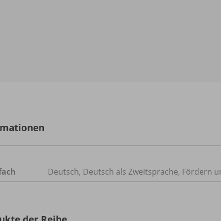
rmationen
fach
Deutsch
,
Deutsch als Zweitsprache
,
Fördern u
ukte der Reihe