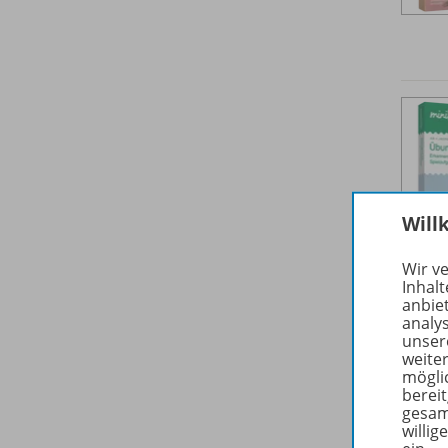
Will
Wir v
Inhalt
anbie
analy
unser
weite
mögli
berei
gesam
willig