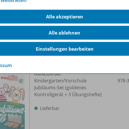
…
Weiterlesen
Die Vorschulolympiade mit der
Maus
Alle akzeptieren
Lieferbar
Alle ablehnen
Einstellungen bearbeiten
essum
miniLÜK-Set
Kindergarten/
Vorschule
978-
Jubiläums-Set (goldenes
Kontrollgerät + 3 Übungshefte)
Lieferbar