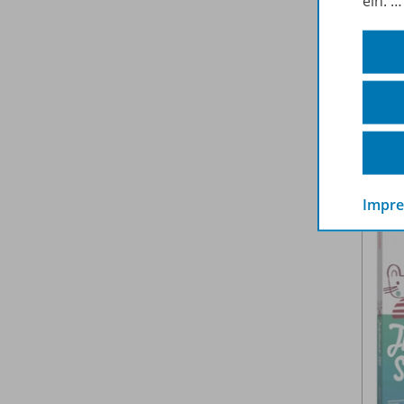
ein.
Impr