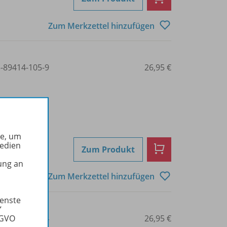
Zum Merkzettel hinzufügen
3-89414-105-9
26,95 €
he, um
Medien
Zum Produkt
ung an
Zum Merkzettel hinzufügen
ienste
“
3-89414-340-4
26,95 €
SGVO