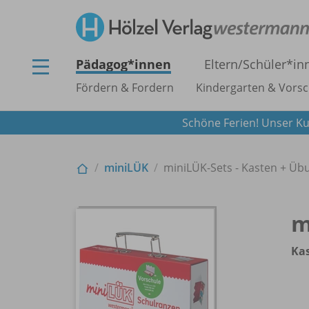
Pädagog*innen
Eltern/
Schüler*in
Fördern & Fordern
Kindergarten & Vorsc
Schöne Ferien! Unser Ku
miniLÜK
miniLÜK-Sets - Kasten + Üb
m
Ka