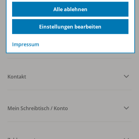
Alle ablehnen
Westermann Österreich
Einstellungen bearbeiten
Impressum
Veranstaltungen
Kontakt
Mein Schreibtisch / Konto