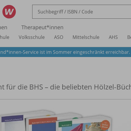
nen
Therapeut*innen
hule
Volksschule
ASO
Mittelschule
AHS
B
nd*innen-Service ist im Sommer eingeschränkt erreichbar
t für die BHS – die beliebten Hölzel-Büch