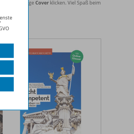
uf das jeweilige
Cover
klicken. Viel Spaß beim
ienste
“
SGVO