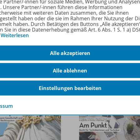
e Partner/-innen für soziale Medien, Werbung und Analysen
 Sie sich selbst ein Bild. Für einen
Blick ins Buch
einfach a
r. Unsere Partner/-innen führen diese Informationen
kern!
cherweise mit weiteren Daten zusammen, die Sie ihnen
tgestellt haben oder die sie im Rahmen Ihrer Nutzung der D
melt haben. Durch Betätigen des Buttons „Alle akzeptieren
ellbar ab dem Schuljahr 2025/26
en Sie in diese Datenerhebung gemäß Art. 6 Abs. 1 S. 1 a) D
…
Weiterlesen
Alle akzeptieren
Alle ablehnen
Einstellungen bearbeiten
essum