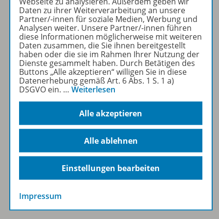
Webseite zu analysieren. Außerdem geben wir
Daten zu ihrer Weiterverarbeitung an unsere
Partner/-innen für soziale Medien, Werbung und
Analysen weiter. Unsere Partner/-innen führen
diese Informationen möglicherweise mit weiteren
Daten zusammen, die Sie ihnen bereitgestellt
haben oder die sie im Rahmen Ihrer Nutzung der
Westermann Österreich
Dienste gesammelt haben. Durch Betätigen des
Buttons „Alle akzeptieren“ willigen Sie in diese
Datenerhebung gemäß Art. 6 Abs. 1 S. 1 a)
DSGVO ein.
…
Weiterlesen
Veranstaltungen
Alle akzeptieren
Alle ablehnen
Kontakt
Einstellungen bearbeiten
Impressum
Mein Schreibtisch / Konto