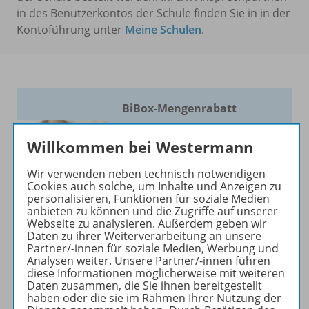
in des Benutzerkontos der Schule finden Sie in in der
Kontoführung unter
Meine Schulen
.
BiBox-Mengenrabatt
Eine BiBox kaufen und bei
Willkommen bei Westermann
allen weiteren 25% sparen!
Wir verwenden neben technisch notwendigen
Cookies auch solche, um Inhalte und Anzeigen zu
Mehr erfahren
personalisieren, Funktionen für soziale Medien
anbieten zu können und die Zugriffe auf unserer
Webseite zu analysieren. Außerdem geben wir
Daten zu ihrer Weiterverarbeitung an unsere
Partner/-innen für soziale Medien, Werbung und
Analysen weiter. Unsere Partner/-innen führen
diese Informationen möglicherweise mit weiteren
Produktinformationen
Daten zusammen, die Sie ihnen bereitgestellt
haben oder die sie im Rahmen Ihrer Nutzung der