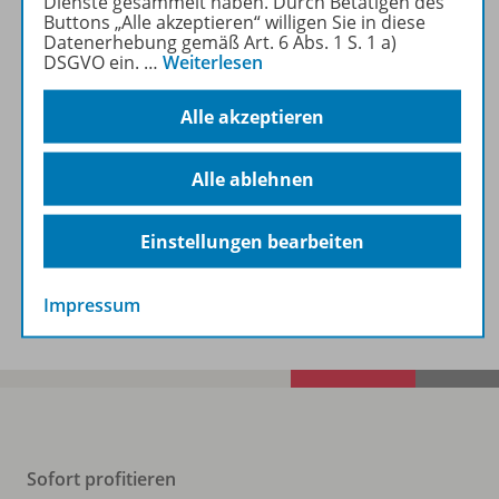
Dienste gesammelt haben. Durch Betätigen des
Buttons „Alle akzeptieren“ willigen Sie in diese
Beschreibung
Datenerhebung gemäß Art. 6 Abs. 1 S. 1 a)
DSGVO ein.
…
Weiterlesen
Lizenzbedingungen
Alle akzeptieren
Alle ablehnen
Zugehörige Produkte
Einstellungen bearbeiten
Demoversion
Impressum
Sofort profitieren