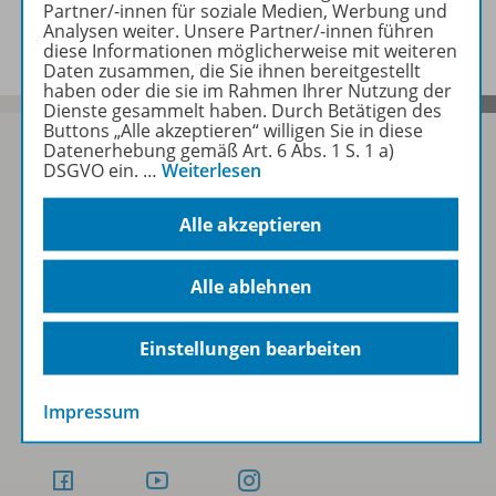
Partner/-innen für soziale Medien, Werbung und
Zugehörige Produkte
Analysen weiter. Unsere Partner/-innen führen
diese Informationen möglicherweise mit weiteren
Daten zusammen, die Sie ihnen bereitgestellt
haben oder die sie im Rahmen Ihrer Nutzung der
Dienste gesammelt haben. Durch Betätigen des
Buttons „Alle akzeptieren“ willigen Sie in diese
Datenerhebung gemäß Art. 6 Abs. 1 S. 1 a)
DSGVO ein.
…
Weiterlesen
Sofort profitieren
Alle akzeptieren
Zum Newsletter anmelden
Alle ablehnen
Einstellungen bearbeiten
Folgen Sie uns auf Social Media
Impressum