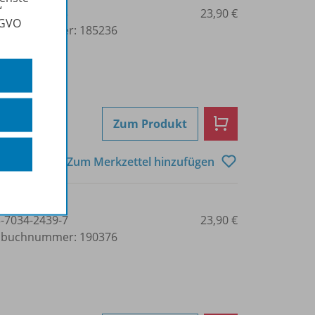
“
3-7034-2437-3
23,90 €
SGVO
lbuchnummer: 185236
Zum Produkt
Zum Merkzettel hinzufügen
3-7034-2439-7
23,90 €
lbuchnummer: 190376