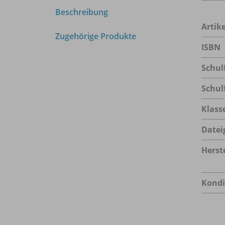
Beschreibung
Arti
Zugehörige Produkte
ISBN
Schul
Schul
Klass
Datei
Herste
Kondi