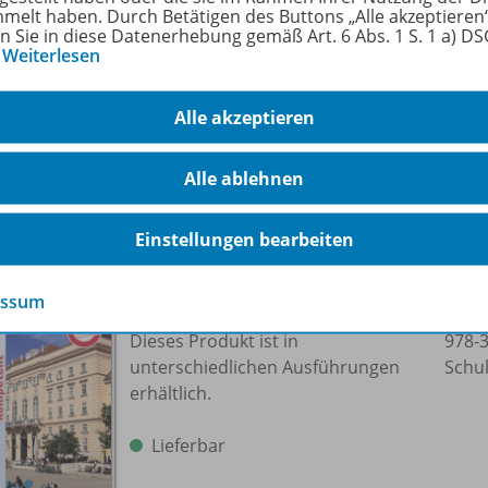
melt haben. Durch Betätigen des Buttons „Alle akzeptieren
Dieses Produkt ist in
978-
en Sie in diese Datenerhebung gemäß Art. 6 Abs. 1 S. 1 a) D
unterschiedlichen Ausführungen
Schu
…
Weiterlesen
erhältlich.
Alle akzeptieren
Lieferbar
Alle ablehnen
Einstellungen bearbeiten
essum
Durchblick 7 kompetent
Dieses Produkt ist in
978-
unterschiedlichen Ausführungen
Schu
erhältlich.
Lieferbar