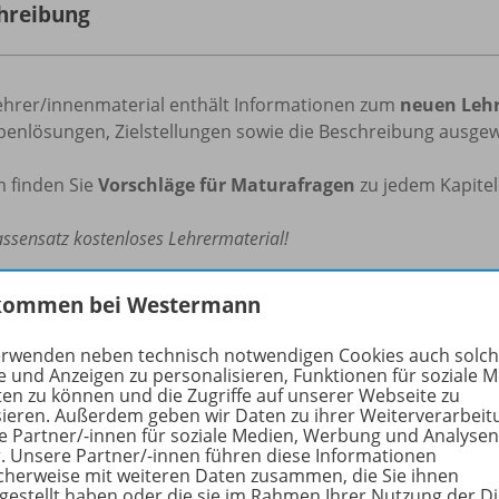
hreibung
ehrer/innenmaterial enthält Informationen zum
neuen Leh
benlösungen, Zielstellungen sowie die Beschreibung ausgewä
 finden Sie
Vorschläge für Maturafragen
zu jedem Kapitel
assensatz kostenloses Lehrermaterial!
rfahren Sie mehr über die Reihe
kommen bei Westermann
erwenden neben technisch notwendigen Cookies auch solc
e und Anzeigen zu personalisieren, Funktionen für soziale 
ten zu können und die Zugriffe auf unserer Webseite zu
hörige Produkte
sieren. Außerdem geben wir Daten zu ihrer Weiterverarbeit
e Partner/-innen für soziale Medien, Werbung und Analysen
r. Unsere Partner/-innen führen diese Informationen
cherweise mit weiteren Daten zusammen, die Sie ihnen
Durchblick 6 kompetent
tgestellt haben oder die sie im Rahmen Ihrer Nutzung der D