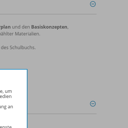
rplan
und den
Basiskonzepten
,
hlter Materialien.
 des Schulbuchs.
he, um
Medien
ung an
ienste