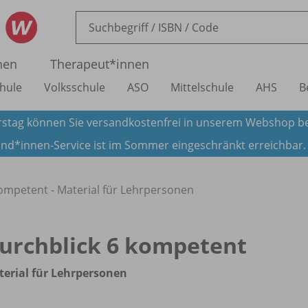
nen
Therapeut*innen
hule
Volksschule
ASO
Mittelschule
AHS
B
stag können Sie versandkostenfrei in unserem Webshop be
nd*innen-Service ist im Sommer eingeschränkt erreichbar
ompetent - Material für Lehrpersonen
urchblick 6 kompetent
erial für Lehrpersonen