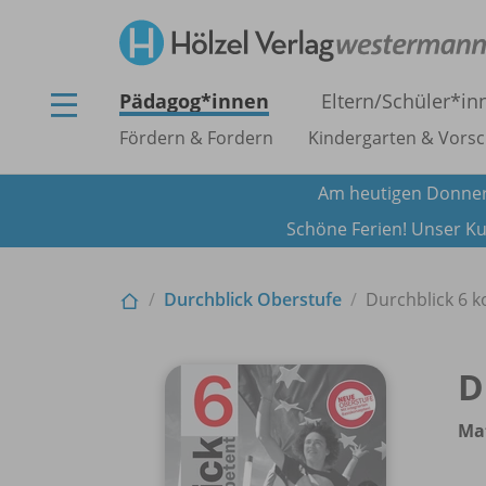
Pädagog*innen
Eltern/
Schüler*in
Fördern & Fordern
Kindergarten & Vorsc
Am heutigen Donner
Schöne Ferien! Unser Ku
Durchblick Oberstufe
Durchblick 6 k
D
Mat