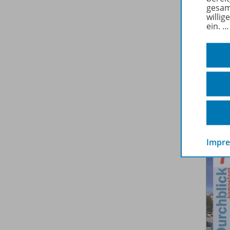
gesam
willig
ein.
Impr