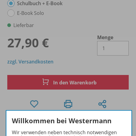
Schulbuch + E-Book
E-Book Solo
Lieferbar
Menge
27,90 €
Es 
zzgl. Versandkosten
In den Warenkorb
Willkommen bei Westermann
Erhältlich in der
Schulbuchaktion
zum
Preis von 20,51 €
Wir verwenden neben technisch notwendigen