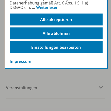
Zum Newsletter anmelden
Datenerhebung gemäß Art. 6 Abs. 1 S. 1 a)
DSGVO ein.
…
Weiterlesen
Alle akzeptieren
Folgen Sie uns auf Social Media
Alle ablehnen
Einstellungen bearbeiten
Impressum
Westermann Österreich
Veranstaltungen