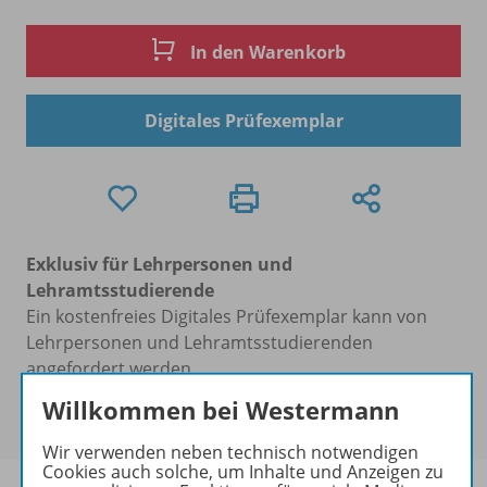
In den Warenkorb
Digitales Prüfexemplar
Exklusiv für Lehrpersonen und
Lehramtsstudierende
Ein kostenfreies Digitales Prüfexemplar kann von
Lehrpersonen und Lehramtsstudierenden
angefordert werden.
Erhältlich in der
Schulbuchaktion
Willkommen bei Westermann
zum
Preis von 38,21 €
Wir verwenden neben technisch notwendigen
Cookies auch solche, um Inhalte und Anzeigen zu