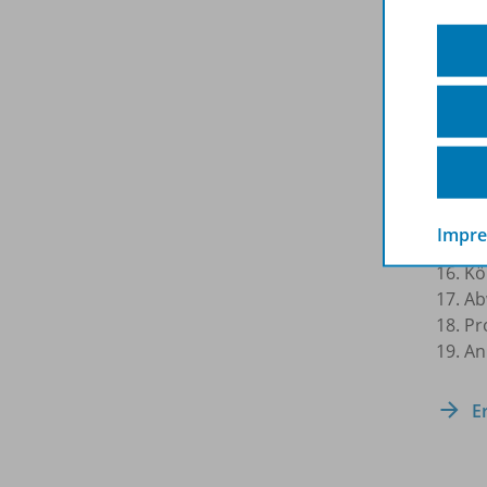
6. Da
7. An
8. Det
9. Da
10. B
11. Da
12. D
13. S
14. K
Impr
15. Da
16. K
17. A
18. Pr
19. A
E