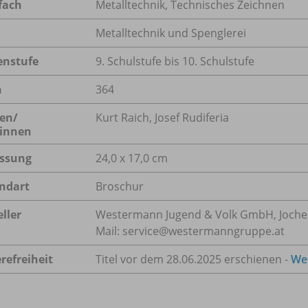
fach
Metalltechnik
,
Technisches Zeichnen
Metalltechnik und Spenglerei
enstufe
9. Schulstufe bis 10. Schulstufe
n
364
en/
Kurt Raich, Josef Rudiferia
innen
ssung
24,0 x 17,0 cm
ndart
Broschur
ller
Westermann Jugend & Volk GmbH, Jochen-
Mail: service@westermanngruppe.at
refreiheit
Titel vor dem 28.06.2025 erschienen -
Wei