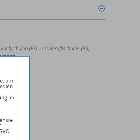
,
Fachschulen (FS)
und
Berufsschulen (BS)
bungen
he, um
Medien
ung an
ienste
“
SGVO