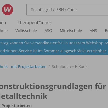
nen
Therapeut*innen
hule
Volksschule
ASO
Mittelschule
AHS
B
stag können Sie versandkostenfrei in unserem Webshop be
nd*innen-Service ist im Sommer eingeschränkt erreichbar
nik - mit Projektarbeiten
Schulbuch + E-Book
onstruktionsgrundlagen für
etalltechnik
 Projektarbeiten