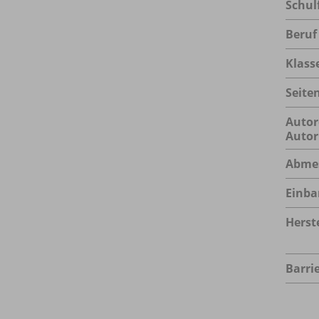
Schul
Beruf
Klass
Seite
Autor
Autor
Abme
Einba
Herste
Barrie