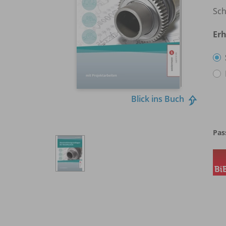
Sch
Erh
Blick ins Buch
Pas