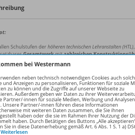
hreibung
pt:
allen Schulstufen der
höheren technischen Lehranstalten (HTL)
nsetzbares
Gesamtwerk
mit
zahlreichen Konstruktionsü
fgebaut nach den aktuellen
ÖNORM-, EN- und ISO-Normen
kommen bei Westermann
Kapitel 7
wurden die
technischen Oberflächen
aktualisiert.
t
Projektarbeiten
erwenden neben technisch notwendigen Cookies auch solc
e und Anzeigen zu personalisieren, Funktionen für soziale 
halt:
ten zu können und die Zugriffe auf unserer Webseite zu
sieren. Außerdem geben wir Daten zu ihrer Weiterverarbeit
e Partner/-innen für soziale Medien, Werbung und Analysen
undlagen der technische Kommunikation
r. Unsere Partner/-innen führen diese Informationen
nien in Zeichnungen der mechanischen Technik
cherweise mit weiteren Daten zusammen, die Sie ihnen
tgestellt haben oder die sie im Rahmen Ihrer Nutzung der D
rstellung von Körpern
melt haben. Durch Betätigen des Buttons „Alle akzeptieren
ßeintragung in technischen Zeichnungen
en Sie in diese Datenerhebung gemäß Art. 6 Abs. 1 S. 1 a) D
nittdarstellung
…
Weiterlesen