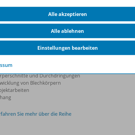
rstellung von Gewinden und Senkungen
gaben in Fertigungszeichnungen
Alle akzeptieren
ails am Werkstück
rstellung von Maschinenelementen
Alle ablehnen
emaßung sich wiederholender Formelemente
rstellung fluidtechnischer Schaltpläne
arstellung von unlösbaren Verbindungen
Einstellungen bearbeiten
tahlbauzeichnungen
oordinatenbemaßung
essum
rstellung von Rohrleitungen
örperschnitte und Durchdringungen
bwicklung von Blechkörpern
ojektarbeiten
nhang
rfahren Sie mehr über die Reihe