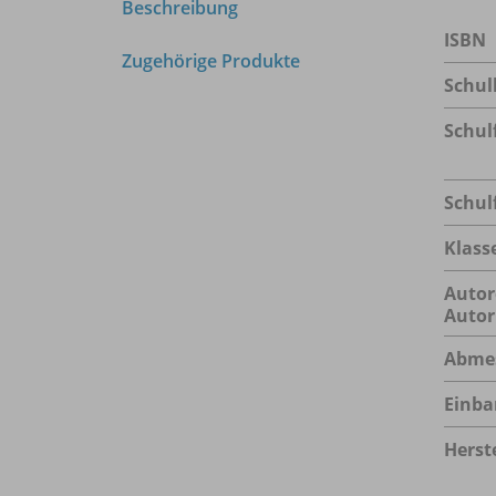
Beschreibung
ISBN
Zugehörige Produkte
Schu
Schul
Schul
Klass
Autor
Autor
Abme
Einba
Herste