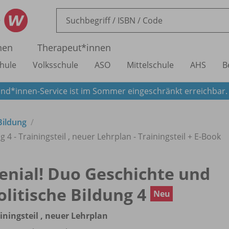
nen
Therapeut*innen
hule
Volksschule
ASO
Mittelschule
AHS
B
nd*innen-Service ist im Sommer eingeschränkt erreichbar
Bildung
4 - Trainingsteil , neuer Lehrplan - Trainingsteil + E-Book
enial! Duo Geschichte und
olitische Bildung 4
Neu
iningsteil , neuer Lehrplan