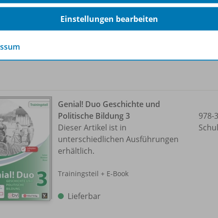
Lieferbar (nur über die
Einstellungen bearbeiten
Schulbuchaktion erhältlich)
essum
Genial! Duo Geschichte und
Politische Bildung 3
978-
Dieser Artikel ist in
Schu
unterschiedlichen Ausführungen
erhältlich.
Trainingsteil + E-Book
Lieferbar