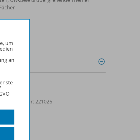
 Fächer
he, um
Medien
ung an
ienste
“
SGVO
3-99068-788-8
lbuchnummer: 221026