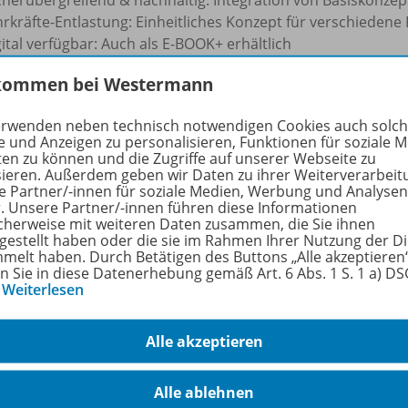
rkräfte-Entlastung: Einheitliches Konzept für verschiedene
ital verfügbar: Auch als E-BOOK+ erhältlich
kommen bei Westermann
rfahren Sie mehr über die Reihe
erwenden neben technisch notwendigen Cookies auch solc
e und Anzeigen zu personalisieren, Funktionen für soziale 
ten zu können und die Zugriffe auf unserer Webseite zu
sieren. Außerdem geben wir Daten zu ihrer Weiterverarbeit
hörige Produkte
e Partner/-innen für soziale Medien, Werbung und Analysen
r. Unsere Partner/-innen führen diese Informationen
cherweise mit weiteren Daten zusammen, die Sie ihnen
tgestellt haben oder die sie im Rahmen Ihrer Nutzung der D
Genial! Duo Geschichte und
melt haben. Durch Betätigen des Buttons „Alle akzeptieren
en Sie in diese Datenerhebung gemäß Art. 6 Abs. 1 S. 1 a) D
Politische Bildung 3
978-
…
Weiterlesen
Dieser Artikel ist in
Schu
unterschiedlichen Ausführungen
erhältlich.
Alle akzeptieren
Schulbuch + E-Book
Alle ablehnen