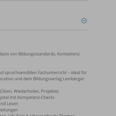
uf Basis von Bildungsstandards, Kompetenz
nd sprachsensiblen Fachunterricht – ideal für
ducation und dem Bildungsverlag Lemberger
il (Üben, Wiederholen, Projekte)
pitel mit Kompetenz-Checks
 und Lesen
nleitungen
pten, UN-Ziele & übergreifende Themen