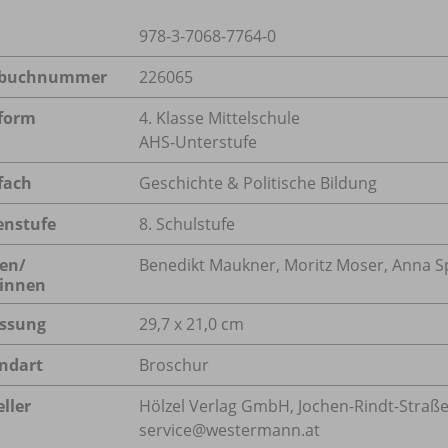
978-3-7068-7764-0
lbuchnummer
226065
form
4. Klasse Mittelschule
AHS-Unterstufe
fach
Geschichte & Politische Bildung
enstufe
8. Schulstufe
en/
Benedikt Maukner, Moritz Moser, Anna Sp
innen
ssung
29,7 x 21,0 cm
ndart
Broschur
ller
Hölzel Verlag GmbH, Jochen-Rindt-Straße 
service@westermann.at