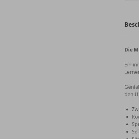
Besc
Die M
Ein in
Lerne
Genial
den U
Zwe
Ko
Spr
Sel
Fä