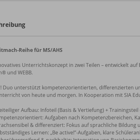
hreibung
itmach-Reihe für MS/AHS
novatives Unterrichtskonzept in zwei Teilen – entwickelt a
n® und WEBB.
! Duo unterstützt kompetenzorientierten, differenzierten u
nterricht von heute und morgen. In Kooperation mit SIA E
iteiliger Aufbau: Infoteil (Basis & Vertiefung) + Trainingste
mpetenzorientiert: Aufgaben nach Kompetenzbereichen, Ka
achsensibel & differenziert: Fokus auf sprachliche Bildung
bstständiges Lernen: „Be active!”-Aufgaben, klare Schülera
cherübergreifend & nachhaltig: Integration von Basiskonze