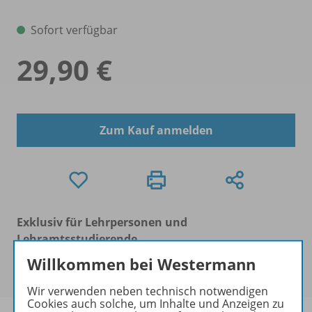
Sofort verfügbar
29,90 €
Zum Kauf anmelden
Exklusiv für Lehrpersonen und
Lehramtsstudierende
Dieses Produkt darf nur von Lehrpersonen und
Willkommen bei Westermann
Lehramtsstudierenden erworben werden.
Wir verwenden neben technisch notwendigen
Cookies auch solche, um Inhalte und Anzeigen zu