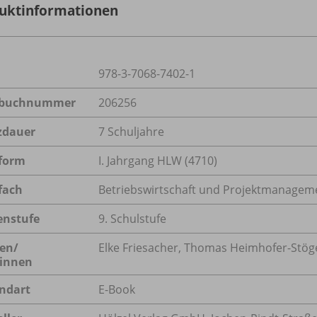
uktinformationen
978-3-7068-7402-1
lbuchnummer
206256
zdauer
7 Schuljahre
form
I. Jahrgang HLW (4710)
fach
Betriebswirtschaft und Projektmanagem
enstufe
9. Schulstufe
en/
Elke Friesacher, Thomas Heimhofer-Stög
innen
ndart
E-Book