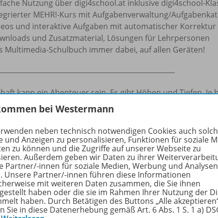
nfache Nutzung über digi4school.at inklusive digi4school-K
tegrierter MEHR!-Kurs mit Aufgabenverwaltung/Aufgabenkat
deos und interaktive Aufgaben mit automatischer Korrektur
wnloads und Zusatzmaterial, Lösungen für Lehrpersonen
s Multimedia-Schulbuch immer dabei, auf allen Geräten!
____________________________________________________
haft kann ein Abenteuer sein. Es gibt Höhen und Tiefen. J
 und einschätzen kann, umso besser sind die Voraussetzun
kommen bei Westermann
ht.
erwenden neben technisch notwendigen Cookies auch solc
inzelne Person gestaltet das ökonomische Leben mit. Gut, w
e und Anzeigen zu personalisieren, Funktionen für soziale 
ten zu können und die Zugriffe auf unserer Webseite zu
griffe wie Kaufvertrag, Stakeholder, AGB, Marketing, Entre
sieren. Außerdem geben wir Daten zu ihrer Weiterverarbeit
sem Buch lernen Ihre Schüler*innen die Grundlagen für den 
e Partner/-innen für soziale Medien, Werbung und Analysen
r. Unsere Partner/-innen führen diese Informationen
cherweise mit weiteren Daten zusammen, die Sie ihnen
:
tgestellt haben oder die sie im Rahmen Ihrer Nutzung der D
melt haben. Durch Betätigen des Buttons „Alle akzeptieren
funktioniert die Wirtschaft
en Sie in diese Datenerhebung gemäß Art. 6 Abs. 1 S. 1 a) D