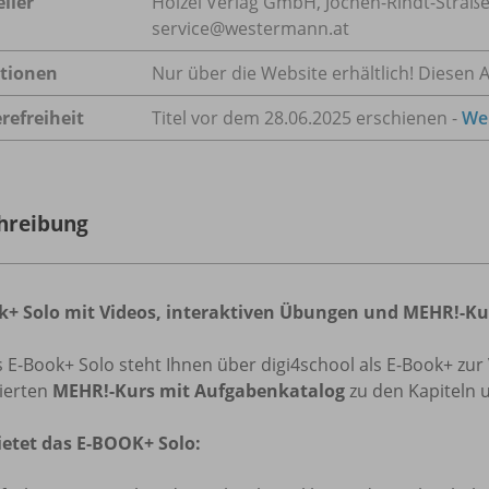
ller
Hölzel Verlag GmbH, Jochen-Rindt-Straße 
service@westermann.at
tionen
Nur über die Website erhältlich! Diesen Ar
refreiheit
Titel vor dem 28.06.2025 erschienen -
Wei
hreibung
k+ Solo mit Videos, interaktiven Übungen und MEHR!-Ku
 E-Book+ Solo steht Ihnen über digi4school als E-Book+ zur
dierten
MEHR!-Kurs mit Aufgabenkatalog
zu den Kapiteln 
ietet das E-BOOK+ Solo: