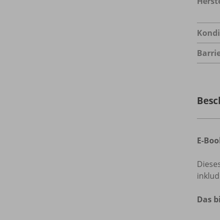
Herste
Kondi
Barrie
Besc
E-Boo
Dieses
inklu
Das b