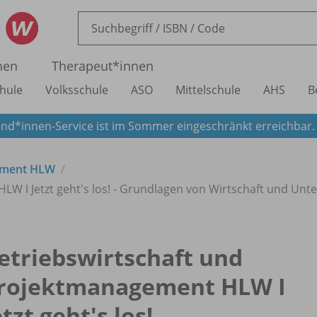
nen
Therapeut*innen
hule
Volksschule
ASO
Mittelschule
AHS
B
nd*innen-Service ist im Sommer eingeschränkt erreichbar
gement HLW
LW I Jetzt geht's los! - Grundlagen von Wirtschaft und Un
etriebswirtschaft und
rojektmanagement HLW I
etzt geht's los!