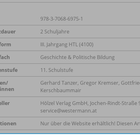
978-3-7068-6975-1
zdauer
2 Schuljahre
form
III. Jahrgang HTL (4100)
fach
Geschichte & Politische Bildung
enstufe
11. Schulstufe
en/
Gerhard Tanzer, Gregor Kremser, Gottfried
innen
Kerschbaummair
ller
Hölzel Verlag GmbH, Jochen-Rindt-Straße 9,
service@westermann.at
tionen
Nur über die Website erhältlich! Diesen Art