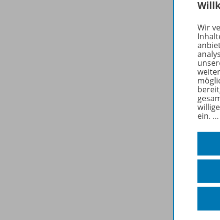
Will
Zuge
Wir v
Inhalt
anbie
analy
unser
weite
mögli
berei
gesam
willig
ein.