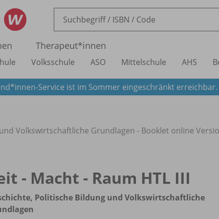
nen
Therapeut*innen
hule
Volksschule
ASO
Mittelschule
AHS
B
nd*innen-Service ist im Sommer eingeschränkt erreichbar
g und Volkswirtschaftliche Grundlagen - Booklet online Vers
eit - Macht - Raum HTL III
chichte, Politische Bildung und Volkswirtschaftliche
undlagen