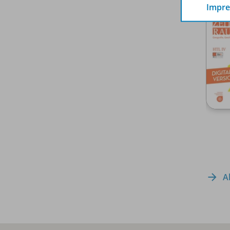
Impr
A