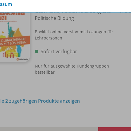
essum
Zeit - Macht - Raum HTL IV
Geschichte, Politische Bildung und
978-
Politische Bildung
Booklet online Version mit Lösungen für
Lehrpersonen
Sofort verfügbar
Nur für ausgewählte Kundengruppen
bestellbar
lle 2 zugehörigen Produkte anzeigen