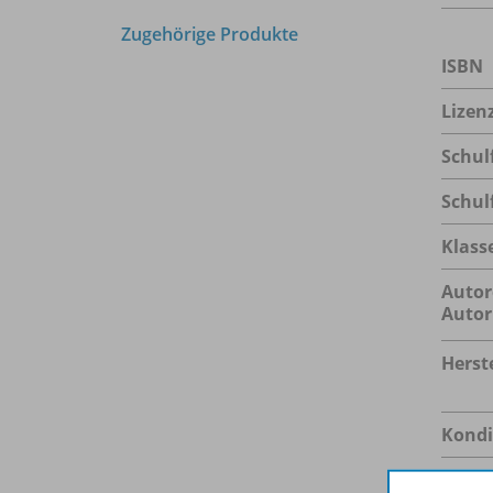
Zugehörige Produkte
ISBN
Lizen
Schul
Schul
Klass
Autor
Autor
Herste
Kondi