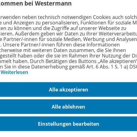
kommen bei Westermann
hörige Produkte
erwenden neben technisch notwendigen Cookies auch solc
e und Anzeigen zu personalisieren, Funktionen für soziale 
ten zu können und die Zugriffe auf unserer Webseite zu
sieren. Außerdem geben wir Daten zu ihrer Weiterverarbeit
Zeit - Macht - Raum HTL IV
e Partner/-innen für soziale Medien, Werbung und Analysen
r. Unsere Partner/-innen führen diese Informationen
Dieser Artikel ist in
978-
cherweise mit weiteren Daten zusammen, die Sie ihnen
unterschiedlichen Ausführungen
Schu
tgestellt haben oder die sie im Rahmen Ihrer Nutzung der D
erhältlich.
melt haben. Durch Betätigen des Buttons „Alle akzeptieren
en Sie in diese Datenerhebung gemäß Art. 6 Abs. 1 S. 1 a) D
…
Weiterlesen
Schulbuch + E-Book
Lieferbar
Alle akzeptieren
Alle ablehnen
Einstellungen bearbeiten