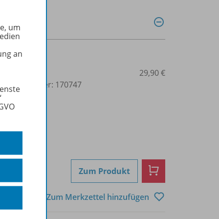
he, um
Medien
ung an
3-7068-5914-1
29,90 €
lbuchnummer: 170747
ienste
“
SGVO
Zum Produkt
Zum Merkzettel hinzufügen