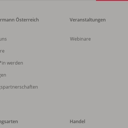
rmann Österreich
Veranstaltungen
 uns
Webinare
ere
*in werden
gen
gspartnerschaften
ngsarten
Handel