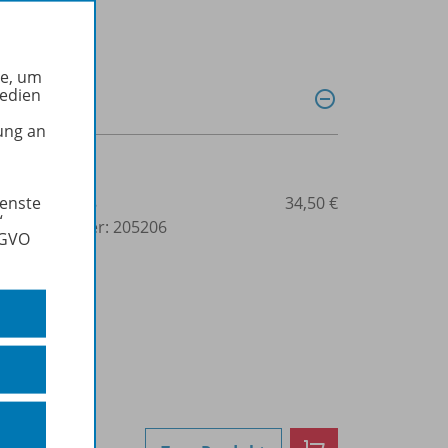
he, um
Medien
ung an
ienste
3-7068-6624-8
34,50 €
“
lbuchnummer: 205206
SGVO