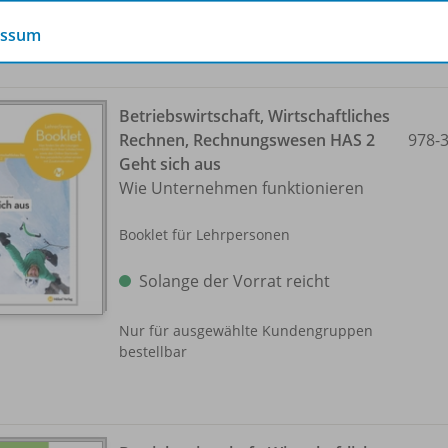
essum
Betriebswirtschaft, Wirtschaftliches
Rechnen, Rechnungswesen HAS 2
978-
Geht sich aus
Wie Unternehmen funktionieren
Booklet für Lehrpersonen
Solange der Vorrat reicht
Nur für ausgewählte Kundengruppen
bestellbar