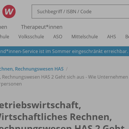
nen
Therapeut*innen
hule
Volksschule
ASO
Mittelschule
AHS
B
nd*innen-Service ist im Sommer eingeschränkt erreichbar
 Rechnen, Rechnungswesen HAS
en, Rechnungswesen HAS 2 Geht sich aus - Wie Unternehmen 
hrpersonen
etriebswirtschaft,
irtschaftliches Rechnen,
echnungswesen HAS 2 Geht