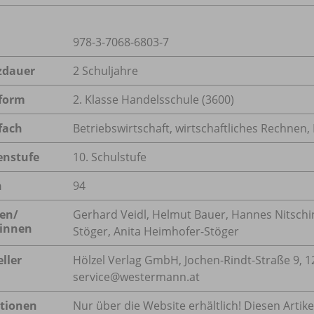
978-3-7068-6803-7
zdauer
2 Schuljahre
form
2. Klasse Handelsschule (3600)
fach
Betriebswirtschaft, wirtschaftliches Rechnen
enstufe
10. Schulstufe
n
94
en/
Gerhard Veidl, Helmut Bauer, Hannes Nitschi
innen
Stöger, Anita Heimhofer-Stöger
ller
Hölzel Verlag GmbH, Jochen-Rindt-Straße 9, 12
service@westermann.at
tionen
Nur über die Website erhältlich! Diesen Artike