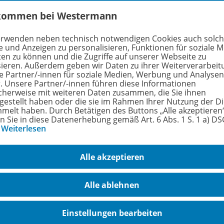
rfahren Sie mehr über die Reihe
kommen bei Westermann
erwenden neben technisch notwendigen Cookies auch solc
e und Anzeigen zu personalisieren, Funktionen für soziale 
hörige Produkte
ten zu können und die Zugriffe auf unserer Webseite zu
sieren. Außerdem geben wir Daten zu ihrer Weiterverarbeit
e Partner/-innen für soziale Medien, Werbung und Analysen
r. Unsere Partner/-innen führen diese Informationen
Betriebswirtschaft, Wirtschaftliches
cherweise mit weiteren Daten zusammen, die Sie ihnen
tgestellt haben oder die sie im Rahmen Ihrer Nutzung der D
Rechnen, Rechnungswesen HAS 2
978-
melt haben. Durch Betätigen des Buttons „Alle akzeptieren
Geht sich aus
Schu
en Sie in diese Datenerhebung gemäß Art. 6 Abs. 1 S. 1 a) D
Dieser Artikel ist in
…
Weiterlesen
unterschiedlichen Ausführungen
erhältlich. Auch als E-BOOK+!
Alle akzeptieren
Schulbuch + E-Book
Alle ablehnen
Lieferbar
Einstellungen bearbeiten