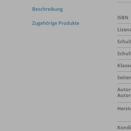
Beschreibung
ISBN
Zugehörige Produkte
Lizen
Schul
Schul
Klass
Seite
Autor
Autor
Herste
Kondi