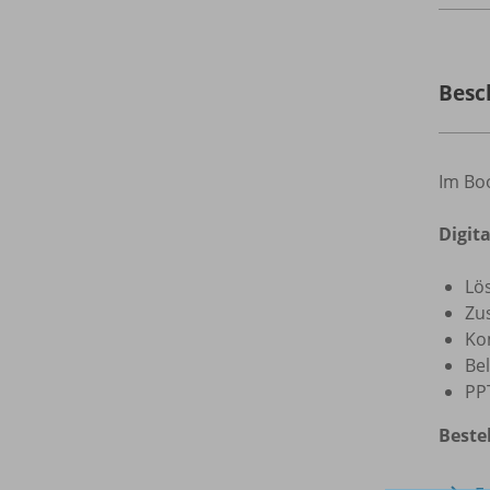
Besc
Im Bo
Digit
Lö
Zus
Ko
Be
PP
Beste