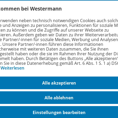
ller
Hölzel Verlag GmbH, Jochen-Rindt-Straße 9,
kommen bei Westermann
service@westermann.at
erwenden neben technisch notwendigen Cookies auch solc
tionen
Nur über die Website erhältlich! Diesen Art
e und Anzeigen zu personalisieren, Funktionen für soziale 
ten zu können und die Zugriffe auf unserer Webseite zu
sieren. Außerdem geben wir Daten zu ihrer Weiterverarbeit
e Partner/-innen für soziale Medien, Werbung und Analysen
r. Unsere Partner/-innen führen diese Informationen
hreibung
cherweise mit weiteren Daten zusammen, die Sie ihnen
tgestellt haben oder die sie im Rahmen Ihrer Nutzung der D
melt haben. Durch Betätigen des Buttons „Alle akzeptieren
en Sie in diese Datenerhebung gemäß Art. 6 Abs. 1 S. 1 a) D
…
Weiterlesen
em erworbenen
Start-Code
aktivieren Sie die Online-Lernhil
ollkommen neuartige
ONLINE-LERNHILFE
Mathe-Matura
je
Alle akzeptieren
Alle ablehnen
mmentierte
Musterlösungen
,
klärungen zur
Strategie für die Bearbeitung
aller Teilaufga
Einstellungen bearbeiten
nktgenaue Darstellungen der
mathematischen Lösungswe