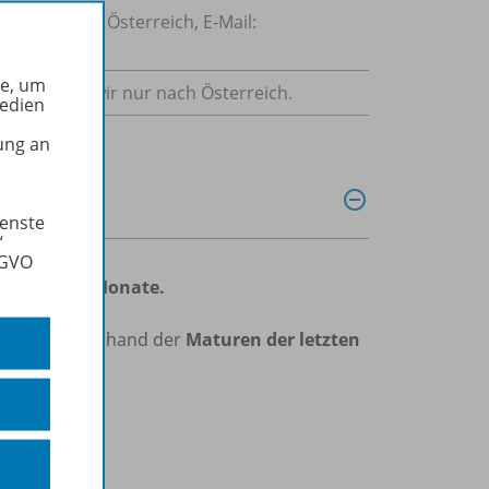
 1230 Wien, Österreich, E-Mail:
he, um
ikel liefern wir nur nach Österreich.
Medien
ung an
ienste
“
SGVO
fe für
zwölf Monate.
tzt!
bietet anhand der
Maturen der letzten
ben,
ge.