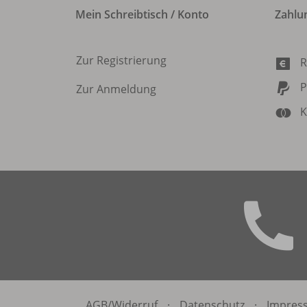
Mein Schreibtisch / Konto
Zahlu
Zur Registrierung
R
P
Zur Anmeldung
K
AGB/
Widerruf
·
Datenschutz
·
Impres