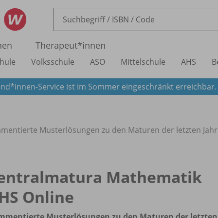
nen
Therapeut*innen
hule
Volksschule
ASO
Mittelschule
AHS
B
nd*innen-Service ist im Sommer eingeschränkt erreichbar
entierte Musterlösungen zu den Maturen der letzten Jahre
entralmatura Mathematik
HS Online
mmentierte Musterlösungen zu den Maturen der letzten