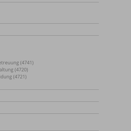
etreuung (4741)
altung (4720)
idung (4721)