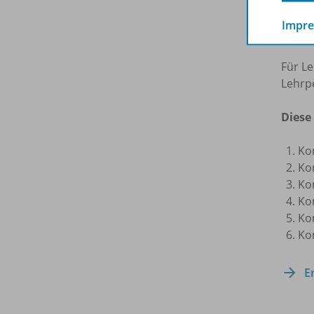
Die
k
Impr
immer
Für L
Lehrp
Diese 
Ko
Ko
Ko
Ko
Ko
Ko
E