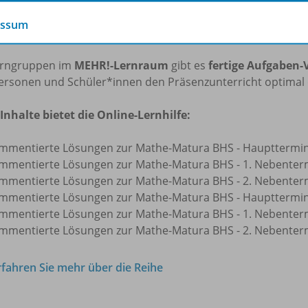
ommentierten Matura-Musterlösungen
werden laufend er
essum
 wieder neue kommentierte Lösungen der vergangenen Jah
erngruppen im
MEHR!-Lernraum
gibt es
fertige Aufgaben-
ersonen und Schüler*innen den Präsenzunterricht optimal
Inhalte bietet die Online-Lernhilfe:
mmentierte Lösungen zur Mathe-Matura BHS - Haupttermin
mmentierte Lösungen zur Mathe-Matura BHS - 1. Nebenterm
mmentierte Lösungen zur Mathe-Matura BHS - 2. Nebenterm
mmentierte Lösungen zur Mathe-Matura BHS - Haupttermin
mmentierte Lösungen zur Mathe-Matura BHS - 1. Nebenterm
mmentierte Lösungen zur Mathe-Matura BHS - 2. Nebenterm
rfahren Sie mehr über die Reihe