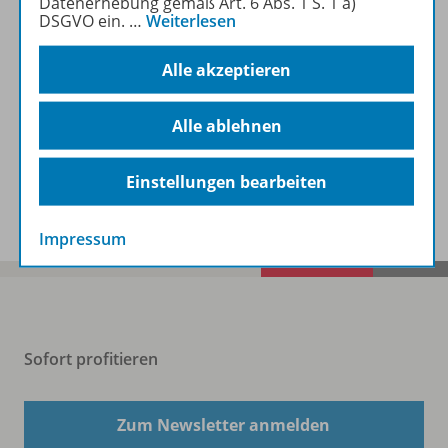
Datenerhebung gemäß Art. 6 Abs. 1 S. 1 a)
DSGVO ein.
…
Weiterlesen
Zugehörige Produkte
Alle akzeptieren
Lösungen
Alle ablehnen
Einstellungen bearbeiten
Planungshilfen
Impressum
Sofort profitieren
Zum Newsletter anmelden