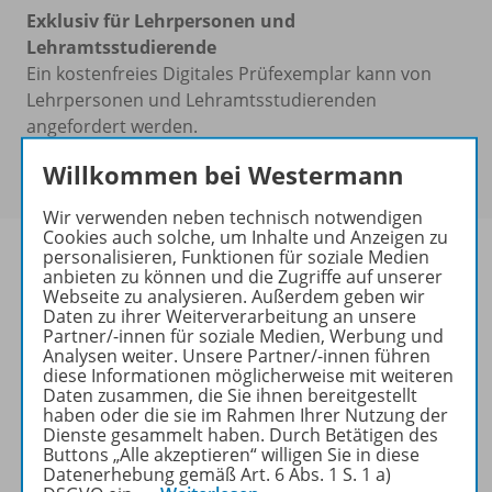
Exklusiv für Lehrpersonen und
Lehramtsstudierende
Ein kostenfreies Digitales Prüfexemplar kann von
Lehrpersonen und Lehramtsstudierenden
angefordert werden.
Erhältlich in der
Schulbuchaktion
Willkommen bei Westermann
zum
Preis von 7,59 €
Wir verwenden neben technisch notwendigen
Cookies auch solche, um Inhalte und Anzeigen zu
personalisieren, Funktionen für soziale Medien
anbieten zu können und die Zugriffe auf unserer
Webseite zu analysieren. Außerdem geben wir
Daten zu ihrer Weiterverarbeitung an unsere
Produktinformationen
Partner/-innen für soziale Medien, Werbung und
Analysen weiter. Unsere Partner/-innen führen
diese Informationen möglicherweise mit weiteren
Daten zusammen, die Sie ihnen bereitgestellt
Beschreibung
haben oder die sie im Rahmen Ihrer Nutzung der
Dienste gesammelt haben. Durch Betätigen des
Buttons „Alle akzeptieren“ willigen Sie in diese
Datenerhebung gemäß Art. 6 Abs. 1 S. 1 a)
Zugehörige Produkte