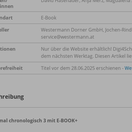
en/
David Hasenauer, Anja Merz, Magdalena
innen
ndart
E-Book
ller
Westermann Dorner GmbH, Jochen-Rindt-S
service@westermann.at
tionen
Nur über die Website erhältlich! Digi4Sc
dem nächsten Werktag. Diesen Artikel lie
refreiheit
Titel vor dem 28.06.2025 erschienen -
Wei
hreibung
al chronologisch 3 mit E-BOOK+