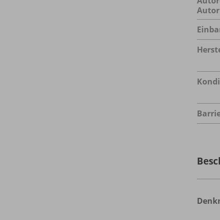
Autor
Autor
Einba
Herste
Kondi
Barrie
Besc
Denkm