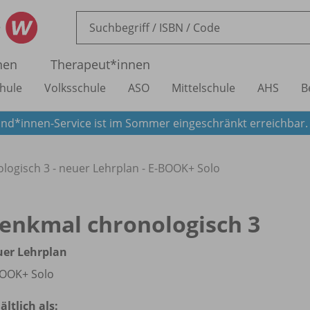
nen
Therapeut*innen
hule
Volksschule
ASO
Mittelschule
AHS
B
nd*innen-Service ist im Sommer eingeschränkt erreichbar
ogisch 3 - neuer Lehrplan - E-BOOK+ Solo
enkmal chronologisch 3
uer Lehrplan
OOK+ Solo
ältlich als: