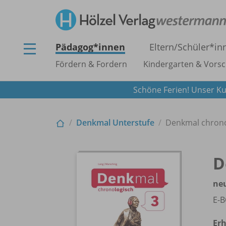
Pädagog*innen
Eltern/
Schüler*in
Fördern & Fordern
Kindergarten & Vorsc
Schöne Ferien! Unser Ku
Denkmal Unterstufe
Denkmal chronol
D
ne
E-B
Erh