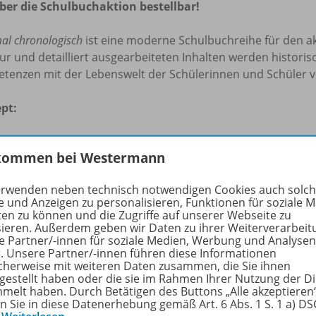
ber die Schulbuchaktion bestellbar!
al chronologisch
ist eine moderne Schulbuchreihe für den ak
ur und detailliert ausgearbeiteten Inhalten werden histori
tenzen mit der Lebenswelt der Schülerinnen und Schüler 
pt:
un Kapitel spiegeln die neun Module des Lehrplans wider.
kommen bei Westermann
es Kapitel ist gleich lang.
Workshops ergänzen das Werk. In Band 3 werden so die drei
erwenden neben technisch notwendigen Cookies auch solc
tistiken arbeiten" und "mit Karikaturen arbeiten" erarbeitet
e und Anzeigen zu personalisieren, Funktionen für soziale 
 klar strukturiertes Seitenkonzept erleichtert das Erlernen 
ten zu können und die Zugriffe auf unserer Webseite zu
alte vermittelt, auf der rechten Seite werden Inhalte kompe
sieren. Außerdem geben wir Daten zu ihrer Weiterverarbeit
e Partner/-innen für soziale Medien, Werbung und Analysen
r. Unsere Partner/-innen führen diese Informationen
nhalt:
cherweise mit weiteren Daten zusammen, die Sie ihnen
tgestellt haben oder die sie im Rahmen Ihrer Nutzung der D
des Kapitel beginnt mit einer Einstiegsseite. Den Schülerin
melt haben. Durch Betätigen des Buttons „Alle akzeptieren
en Sie in diese Datenerhebung gemäß Art. 6 Abs. 1 S. 1 a) D
hergebracht und mit der zeitgenössischen Populärkultur v