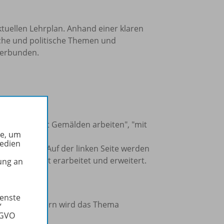
tuellen Lehrplan. Anhand einer klaren
sche und politische Themen und
verbunden.
 Themen "mit Gemälden arbeiten", "mit
he, um
.
Medien
von Inhalten: Auf der linken Seite werden
tenzorientiert erarbeitet und erweitert.
ung an
ienste
nen und Schülern wird das Thema
“
SGVO
erbunden.