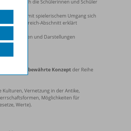
ite
, in der sich die Schülerinnen und Schüler
 und Schüler mit spielerischem Umgang sich
gen
. Ein Österreich-Abschnitt erklärt
ist.
 mit Quellen und Darstellungen
et, wobei das
bewährte Konzept
der Reihe
lte Kulturen, Vernetzung in der Antike,
 Herrschaftsformen, Möglichkeiten für
setze, Werte).