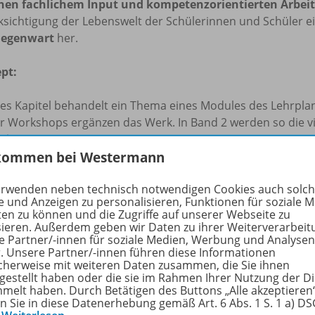
hen fachlichem Input und kompetenzorientierten Arbei
ksichtigung der Lebenswelt der Schülerinnen und Schüler e
Gegenwart
her.
pt:
des Kapitel behandelt ein Thema eines Modules des Lehrpla
er Workshops ergänzen das Werk. In Band 2 werden so die vi
rbeitet.
kommen bei Westermann
 klar strukturiertes Seitenkonzept erleichtert das Erlernen 
alte vermittelt, auf der rechten Seite werden Inhalte kompe
erwenden neben technisch notwendigen Cookies auch solc
nhalt:
e und Anzeigen zu personalisieren, Funktionen für soziale 
ten zu können und die Zugriffe auf unserer Webseite zu
sieren. Außerdem geben wir Daten zu ihrer Weiterverarbeit
es Kapitel beginnt mit einer
Einstiegsseite
. Den Schülerin
e Partner/-innen für soziale Medien, Werbung und Analysen
hergebracht und mit der zeitgenössischen Populärkultur v
r. Unsere Partner/-innen führen diese Informationen
cherweise mit weiteren Daten zusammen, die Sie ihnen
 Kapitel selbst werden auf der
linken Seite Inhalte
vermitte
tgestellt haben oder die sie im Rahmen Ihrer Nutzung der D
mpetenzorientierte Arbeitsaufträge
gefestigt und erweite
melt haben. Durch Betätigen des Buttons „Alle akzeptieren
se- und Sprachförderung sowie Textverständnisübungen.
en Sie in diese Datenerhebung gemäß Art. 6 Abs. 1 S. 1 a) D