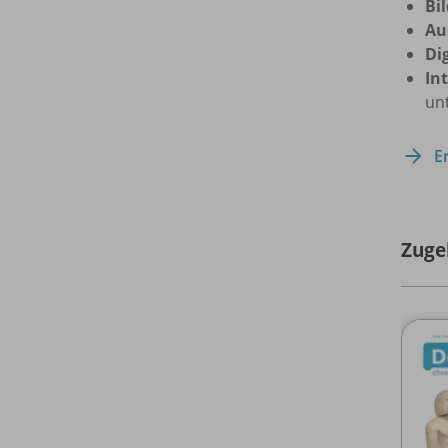
Bi
Au
Di
In
un
E
Zuge