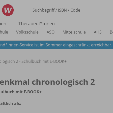
nen
Therapeut*innen
hule
Volksschule
ASO
Mittelschule
AHS
B
nd*innen-Service ist im Sommer eingeschränkt erreichbar
logisch 2 - Schulbuch mit E-BOOK+
enkmal chronologisch 2
hulbuch mit E-BOOK+
ältlich als: