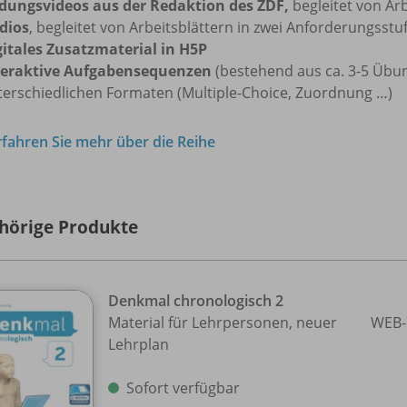
ldungsvideos aus der Redaktion des ZDF,
begleitet von Arb
dios
, begleitet von Arbeitsblättern in zwei Anforderungsstu
gitales Zusatzmaterial in H5P
teraktive Aufgabensequenzen
(bestehend aus ca. 3-5 Übun
terschiedlichen Formaten (Multiple-Choice, Zuordnung …)
rfahren Sie mehr über die Reihe
hörige Produkte
Denkmal chronologisch 2
Material für Lehrpersonen, neuer
WEB-
Lehrplan
Sofort verfügbar