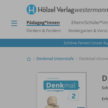
Pädagog*innen
Eltern/
Schüler*in
Fördern & Fordern
Kindergarten & Vorsc
Schöne Ferien! Unser Ku
Denkmal Unterstufe
Denkmal chrono
D
Sc
Erh