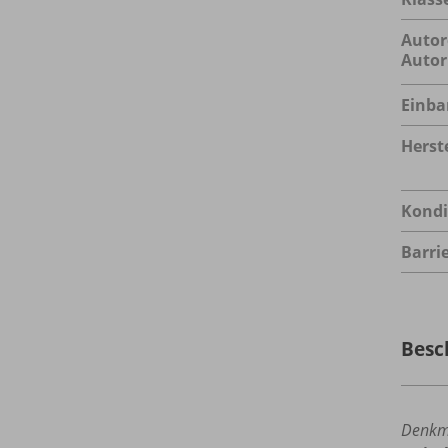
Autor
Autor
Einba
Herste
Kondi
Barrie
Besc
Denkm