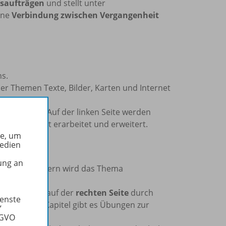
tsaufträgen
und stellt unter
ine
Verbindung zwischen Vergangenheit
ns.
er Themen Texte, Bilder, Karten und Internet
von Inhalten: Auf der linken Seite werden
tenzorientiert erarbeitet und erweitert.
he, um
Medien
ung an
nen und Schülern wird das Thema
erbunden.
lt und diese auf der
rechten Seite
durch
ienste
rt. In jedem Kapitel gibt es Übungen zur
“
SGVO