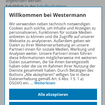
angefordert werden.
Erhältlich in der
Schulbuchaktion
zum
Preis von 10,40 €
Willkommen bei Westermann
Wir verwenden neben technisch notwendigen
Cookies auch solche, um Inhalte und Anzeigen zu
personalisieren, Funktionen für soziale Medien
anbieten zu können und die Zugriffe auf unserer
Webseite zu analysieren. Außerdem geben wir
Produktinformationen
Daten zu ihrer Weiterverarbeitung an unsere
Partner/-innen für soziale Medien, Werbung und
Analysen weiter. Unsere Partner/-innen führen
diese Informationen möglicherweise mit weiteren
Beschreibung
Daten zusammen, die Sie ihnen bereitgestellt
haben oder die sie im Rahmen Ihrer Nutzung der
Dienste gesammelt haben. Durch Betätigen des
Buttons „Alle akzeptieren“ willigen Sie in diese
Zugehörige Produkte
Datenerhebung gemäß Art. 6 Abs. 1 S. 1 a)
DSGVO ein.
…
Weiterlesen
Alle akzeptieren
Lösungen