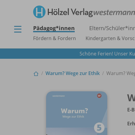
Pädagog*innen
Eltern/
Schüler*in
Fördern & Fordern
Kindergarten & Vorsc
Schöne Ferien! Unser Ku
Warum? Wege zur Ethik
Warum? Wege
W
E-B
Erh