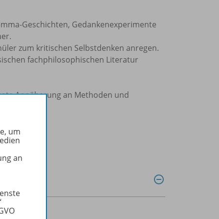
Dilemma-Geschichten, Gedankenexperimente
er.
hüler zum kritischen Selbstdenken anregen.
sischen fachphilosophischen Literatur
däquate Annäherung an Methoden und
he, um
Medien
ung an
ienste
“
SGVO