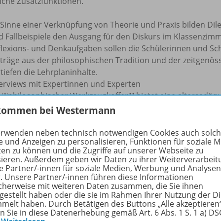
iche Zusatzfunktionen.
 Sinne einer Verknüpfung von Theorie und Praxis bilden 
d Fallbeispiele den Ausgang für den Diskurs im Klassenzimm
flexions- und Denkaufgaben sollen die Schülerinnen und Sc
iträge aus der philosophischen Tradition und der zeitgenös
tiefen die Lehrplaninhalte.
terviews mit Expertinnen und Experten
n ""philosophischer Werkzeugkoffer"" bietet eine altersa
beitsweisen von Philosophinnen und Philosophen.
kommen bei Westermann
erwenden neben technisch notwendigen Cookies auch solc
rfahren Sie mehr über die Reihe
e und Anzeigen zu personalisieren, Funktionen für soziale 
ten zu können und die Zugriffe auf unserer Webseite zu
sieren. Außerdem geben wir Daten zu ihrer Weiterverarbeit
e Partner/-innen für soziale Medien, Werbung und Analysen
r. Unsere Partner/-innen führen diese Informationen
hörige Produkte
cherweise mit weiteren Daten zusammen, die Sie ihnen
tgestellt haben oder die sie im Rahmen Ihrer Nutzung der D
melt haben. Durch Betätigen des Buttons „Alle akzeptieren
en Sie in diese Datenerhebung gemäß Art. 6 Abs. 1 S. 1 a) D
Warum? Wege zur Ethik 5