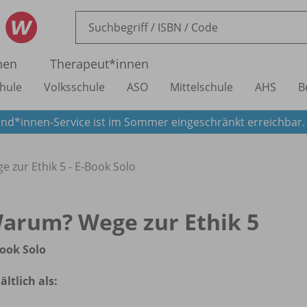
nen
Therapeut*innen
hule
Volksschule
ASO
Mittelschule
AHS
B
nd*innen-Service ist im Sommer eingeschränkt erreichbar
 zur Ethik 5 - E-Book Solo
arum? Wege zur Ethik 5
ook Solo
ältlich als: