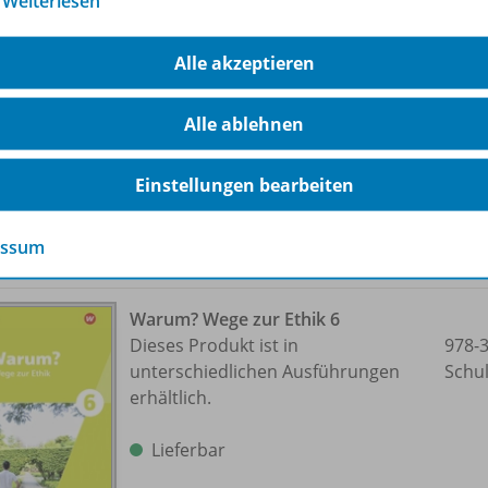
…
Weiterlesen
Detaillierte Stundenbilder inklusive
978-
Arbeitsblätter
Alle akzeptieren
Lieferbar
Alle ablehnen
Einstellungen bearbeiten
essum
Warum? Wege zur Ethik 6
Dieses Produkt ist in
978-
unterschiedlichen Ausführungen
Schu
erhältlich.
Lieferbar