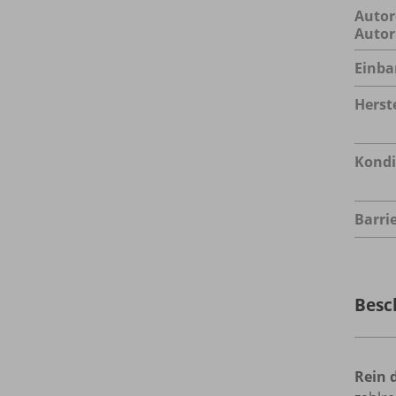
Autor
Autor
Einba
Herste
Kondi
Barrie
Besc
Rein d