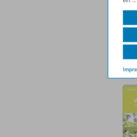
ein.
Impr