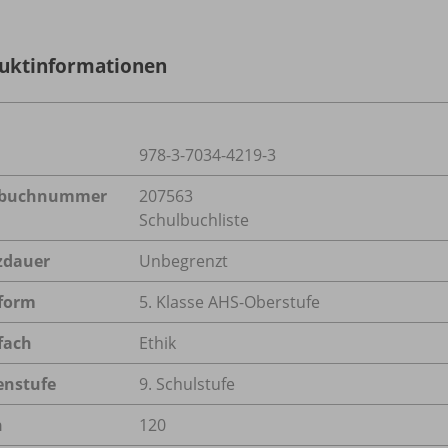
uktinformationen
978-3-7034-4219-3
lbuchnummer
207563
Schulbuchliste
zdauer
Unbegrenzt
form
5. Klasse AHS-Oberstufe
fach
Ethik
enstufe
9. Schulstufe
n
120