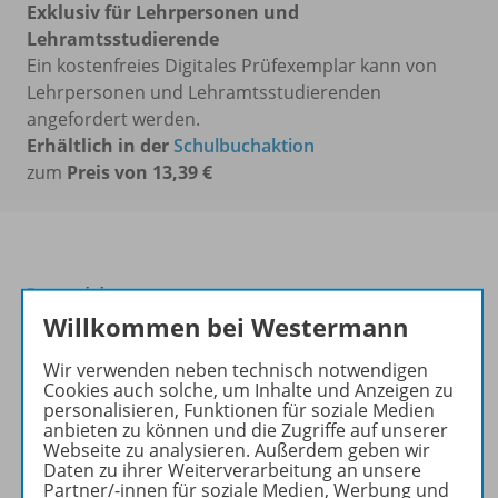
Exklusiv für Lehrpersonen und
Lehramtsstudierende
Ein kostenfreies Digitales Prüfexemplar kann von
Lehrpersonen und Lehramtsstudierenden
angefordert werden.
Erhältlich in der
Schulbuchaktion
zum
Preis von 13,39 €
Passend dazu:
Willkommen bei Westermann
Wir verwenden neben technisch notwendigen
Cookies auch solche, um Inhalte und Anzeigen zu
personalisieren, Funktionen für soziale Medien
anbieten zu können und die Zugriffe auf unserer
Webseite zu analysieren. Außerdem geben wir
Daten zu ihrer Weiterverarbeitung an unsere
Partner/-innen für soziale Medien, Werbung und