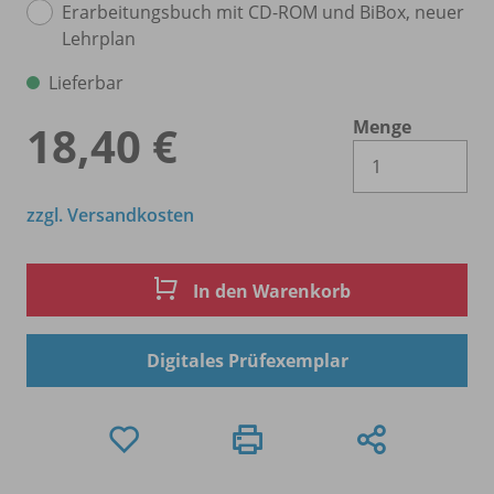
Erarbeitungsbuch mit CD-ROM und BiBox, neuer
Lehrplan
Lieferbar
Menge
18,40 €
Es 
zzgl. Versandkosten
In den Warenkorb
Digitales Prüfexemplar