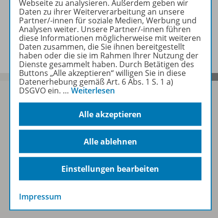
Beschreibung
Webseite zu analysieren. Außerdem geben wir
Daten zu ihrer Weiterverarbeitung an unsere
Partner/-innen für soziale Medien, Werbung und
Analysen weiter. Unsere Partner/-innen führen
Zugehörige Produkte
diese Informationen möglicherweise mit weiteren
Daten zusammen, die Sie ihnen bereitgestellt
haben oder die sie im Rahmen Ihrer Nutzung der
Dienste gesammelt haben. Durch Betätigen des
Buttons „Alle akzeptieren“ willigen Sie in diese
Datenerhebung gemäß Art. 6 Abs. 1 S. 1 a)
DSGVO ein.
…
Weiterlesen
Alle akzeptieren
Sofort profitieren
Alle ablehnen
Zum Newsletter anmelden
Einstellungen bearbeiten
Impressum
Folgen Sie uns auf Social Media