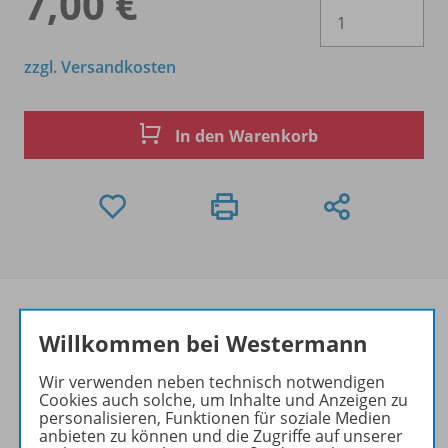
7,00 €
Es 
zzgl. Versandkosten
In den Warenkorb
Willkommen bei Westermann
Produktinformationen
Wir verwenden neben technisch notwendigen
Cookies auch solche, um Inhalte und Anzeigen zu
personalisieren, Funktionen für soziale Medien
anbieten zu können und die Zugriffe auf unserer