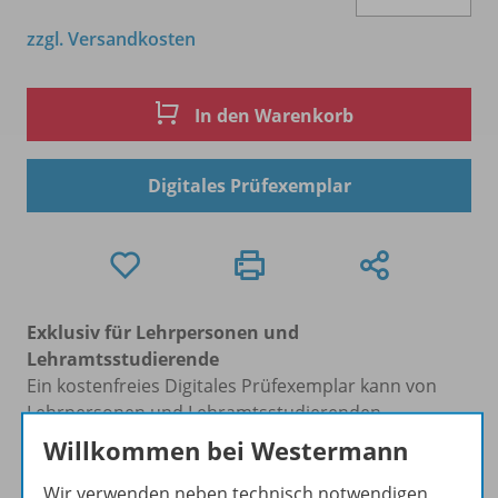
zzgl. Versandkosten
In den Warenkorb
Digitales Prüfexemplar
Exklusiv für Lehrpersonen und
Lehramtsstudierende
Ein kostenfreies Digitales Prüfexemplar kann von
Lehrpersonen und Lehramtsstudierenden
angefordert werden.
Willkommen bei Westermann
Erhältlich in der
Schulbuchaktion
zum
Preis von 47,00 €
Wir verwenden neben technisch notwendigen