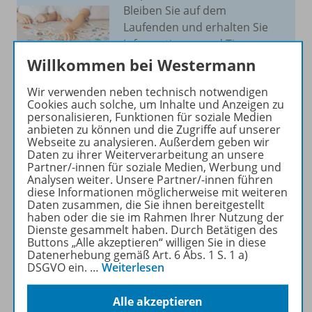
Bleiben Sie auf dem
Laufenden und erhalten Sie
Informationen und Tipps zu
unserem Förder- und
Willkommen bei Westermann
Fordermaterial direkt in Ihr
Wir verwenden neben technisch notwendigen
Postfach.
Cookies auch solche, um Inhalte und Anzeigen zu
personalisieren, Funktionen für soziale Medien
anbieten zu können und die Zugriffe auf unserer
JETZT ANMELDEN
Webseite zu analysieren. Außerdem geben wir
Daten zu ihrer Weiterverarbeitung an unsere
Partner/-innen für soziale Medien, Werbung und
Analysen weiter. Unsere Partner/-innen führen
diese Informationen möglicherweise mit weiteren
Daten zusammen, die Sie ihnen bereitgestellt
haben oder die sie im Rahmen Ihrer Nutzung der
Produktinformationen
Dienste gesammelt haben. Durch Betätigen des
Buttons „Alle akzeptieren“ willigen Sie in diese
Datenerhebung gemäß Art. 6 Abs. 1 S. 1 a)
DSGVO ein.
…
Weiterlesen
Beschreibung
Alle akzeptieren