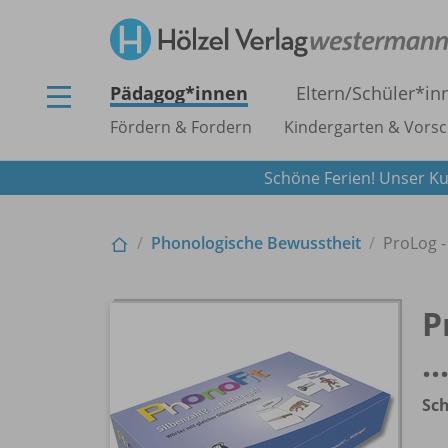
Pädagog*innen
Eltern/
Schüler*in
Fördern & Fordern
Kindergarten & Vorsc
Schöne Ferien! Unser Ku
Phonologische Bewusstheit
ProLog - 
P
.
Sch