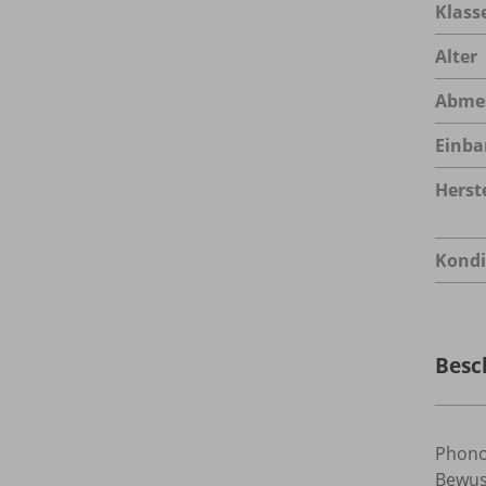
Klass
Alter
Abme
Einba
Herste
Kondi
Besc
Phonol
Bewuss