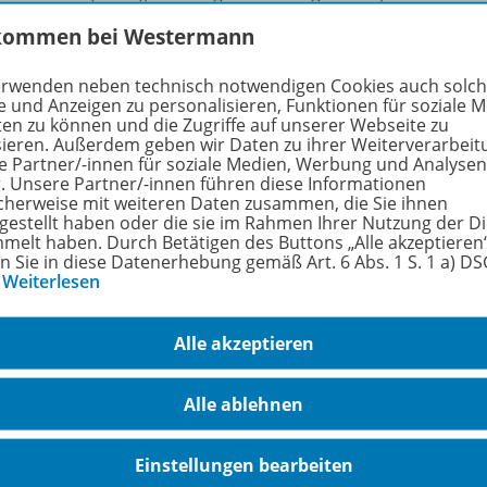
nschachtel.
kommen bei Westermann
 mit gleicher Silbenzahl gehören zusammen, z.B.: Tee und S
erwenden neben technisch notwendigen Cookies auch solc
 andere Karten finden so zusammen und bilden 20 Bildpaare
e und Anzeigen zu personalisieren, Funktionen für soziale 
ten zu können und die Zugriffe auf unserer Webseite zu
sieren. Außerdem geben wir Daten zu ihrer Weiterverarbeit
rigkeitsstufe: leicht
e Partner/-innen für soziale Medien, Werbung und Analysen
r. Unsere Partner/-innen führen diese Informationen
cherweise mit weiteren Daten zusammen, die Sie ihnen
rfahren Sie mehr über die Reihe
tgestellt haben oder die sie im Rahmen Ihrer Nutzung der D
melt haben. Durch Betätigen des Buttons „Alle akzeptieren
en Sie in diese Datenerhebung gemäß Art. 6 Abs. 1 S. 1 a) D
…
Weiterlesen
hörige Produkte
Alle akzeptieren
Ravensburger - Die freche
Alle ablehnen
Sprechhexe
8306
Wer genau hinhört und deutlich
Schu
Einstellungen bearbeiten
spricht, findet das richtige