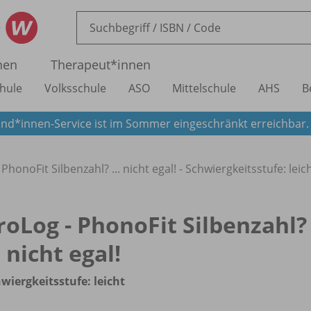
nen
Therapeut*innen
hule
Volksschule
ASO
Mittelschule
AHS
B
nd*innen-Service ist im Sommer eingeschränkt erreichbar
PhonoFit Silbenzahl? ... nicht egal! - Schwiergkeitsstufe: leic
roLog - PhonoFit Silbenzahl?
.. nicht egal!
wiergkeitsstufe: leicht