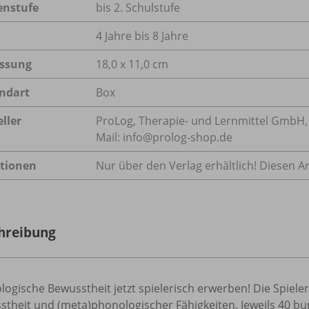
enstufe
bis 2. Schulstufe
4 Jahre bis 8 Jahre
ssung
18,0 x 11,0 cm
ndart
Box
ller
ProLog, Therapie- und Lernmittel GmbH, O
Mail: info@prolog-shop.de
tionen
Nur über den Verlag erhältlich! Diesen Art
hreibung
ogische Bewusstheit jetzt spielerisch erwerben! Die Spiel
theit und (meta)phonologischer Fähigkeiten. Jeweils 40 bun