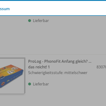
Kartenpaar für den geheimnisvollen
essum
Trank!
Lieferbar
ProLog - PhonoFit Anfang gleich? ...
das reicht! 1
8307
Schwierigkeitsstufe: mittelschwer
Lieferbar