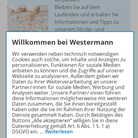
Bleiben Sie auf dem
Laufenden und erhalten Sie
Informationen und Tipps zu
unserem Förder- und
Fordermaterial direkt in Ihr
Willkommen bei Westermann
Postfach.
Wir verwenden neben technisch notwendigen
Cookies auch solche, um Inhalte und Anzeigen zu
JETZT ANMELDEN
personalisieren, Funktionen für soziale Medien
anbieten zu können und die Zugriffe auf unserer
Webseite zu analysieren. Außerdem geben wir
Daten zu ihrer Weiterverarbeitung an unsere
Partner/-innen für soziale Medien, Werbung und
Analysen weiter. Unsere Partner/-innen führen
diese Informationen möglicherweise mit weiteren
Produktinformationen
Daten zusammen, die Sie ihnen bereitgestellt
haben oder die sie im Rahmen Ihrer Nutzung der
Dienste gesammelt haben. Durch Betätigen des
Buttons „Alle akzeptieren“ willigen Sie in diese
Beschreibung
Datenerhebung gemäß Art. 6 Abs. 1 S. 1 a)
DSGVO ein.
…
Weiterlesen