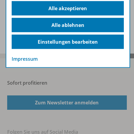
Zugehörige Produkte
Alle akzeptieren
Alle ablehnen
Video
Einstellungen bearbeiten
Impressum
Sofort profitieren
Zum Newsletter anmelden
Folgen Sie uns auf Social Media