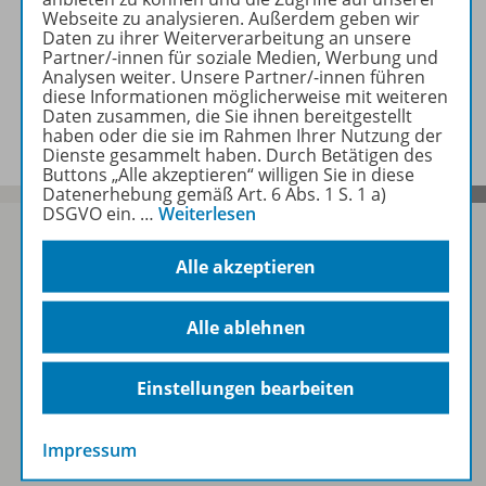
Webseite zu analysieren. Außerdem geben wir
Zugehörige Produkte
Daten zu ihrer Weiterverarbeitung an unsere
Partner/-innen für soziale Medien, Werbung und
Analysen weiter. Unsere Partner/-innen führen
diese Informationen möglicherweise mit weiteren
Video
Daten zusammen, die Sie ihnen bereitgestellt
haben oder die sie im Rahmen Ihrer Nutzung der
Dienste gesammelt haben. Durch Betätigen des
Buttons „Alle akzeptieren“ willigen Sie in diese
Datenerhebung gemäß Art. 6 Abs. 1 S. 1 a)
DSGVO ein.
…
Weiterlesen
Alle akzeptieren
Sofort profitieren
Alle ablehnen
Zum Newsletter anmelden
Einstellungen bearbeiten
Impressum
Folgen Sie uns auf Social Media