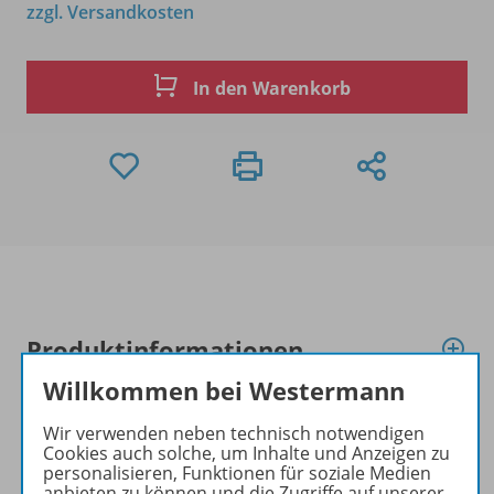
zzgl. Versandkosten
In den Warenkorb
Produktinformationen
Willkommen bei Westermann
Beschreibung
Wir verwenden neben technisch notwendigen
Cookies auch solche, um Inhalte und Anzeigen zu
personalisieren, Funktionen für soziale Medien
anbieten zu können und die Zugriffe auf unserer