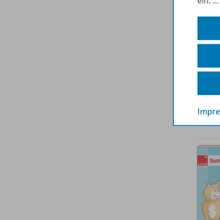
ein.
Impr