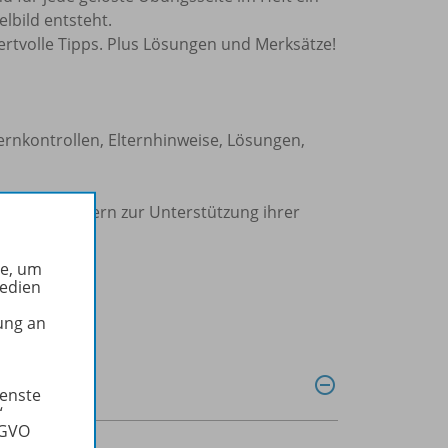
lbild entsteht.
rtvolle Tipps. Plus Lösungen und Merksätze!
ernkontrollen, Elternhinweise, Lösungen,
ideal für Eltern zur Unterstützung ihrer
he, um
Medien
ung an
ienste
“
SGVO