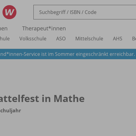
nen
Therapeut*innen
hule
Volksschule
ASO
Mittelschule
AHS
B
nd*innen-Service ist im Sommer eingeschränkt erreichbar
attelfest in Mathe
Schuljahr