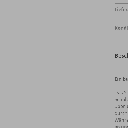
Liefe
Kondi
Besc
Ein b
Das Sa
Schulj
üben u
durch 
Währen
an und