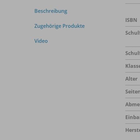
Beschreibung
ISBN
Zugehörige Produkte
Schul
Video
Schul
Klass
Alter
Seite
Abme
Einba
Herste