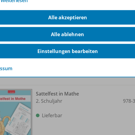
…
Weiterlesen
Sattelfest in Mathe
1. Schuljahr
978-
Alle akzeptieren
Solange der Vorrat reicht
Alle ablehnen
Einstellungen bearbeiten
essum
Sattelfest in Mathe
2. Schuljahr
978-
Lieferbar