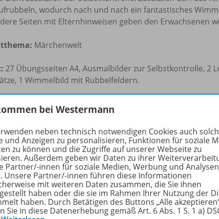
aufrubbeln, wodurch nach und nach ein fantastisches Wimme
dere Seiten mit Elternhinweisen geben den Erwachsenen we
itthema:
Märchenwelt
:
27 Übungsseiten A4, Ausmalbilder zur Selbstkontrolle, 2 L
ätze, 1 Wimmelbild mit Rubbelfeldern.
net für:
individuelle Förderung, Regelklassen, Kleingruppen, 
kommen bei Westermann
r zu Hause.
erwenden neben technisch notwendigen Cookies auch solc
e und Anzeigen zu personalisieren, Funktionen für soziale 
rfahren Sie mehr über die Reihe
ten zu können und die Zugriffe auf unserer Webseite zu
sieren. Außerdem geben wir Daten zu ihrer Weiterverarbeit
e Partner/-innen für soziale Medien, Werbung und Analysen
r. Unsere Partner/-innen führen diese Informationen
cherweise mit weiteren Daten zusammen, die Sie ihnen
hörige Produkte
tgestellt haben oder die sie im Rahmen Ihrer Nutzung der D
melt haben. Durch Betätigen des Buttons „Alle akzeptieren
en Sie in diese Datenerhebung gemäß Art. 6 Abs. 1 S. 1 a) D