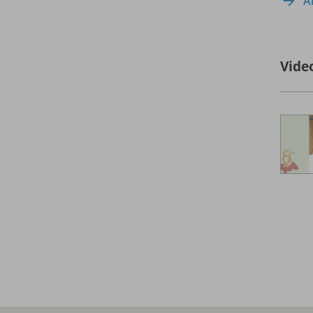
A
Vide