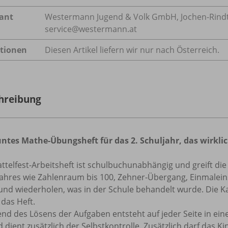
rant
Westermann Jugend & Volk GmbH, Jochen-Rindt-S
service@westermann.at
tionen
Diesen Artikel liefern wir nur nach Österreich.
hreibung
untes Mathe-Übungsheft für das 2. Schuljahr, das wirklic
ttelfest-Arbeitsheft ist schulbuchunabhängig und greift die
ahres wie Zahlenraum bis 100, Zehner-Übergang, Einmaleins
nd wiederholen, was in der Schule behandelt wurde. Die Kat
das Heft.
d des Lösens der Aufgaben entsteht auf jeder Seite in eine
 dient zusätzlich der Selbstkontrolle. Zusätzlich darf das K