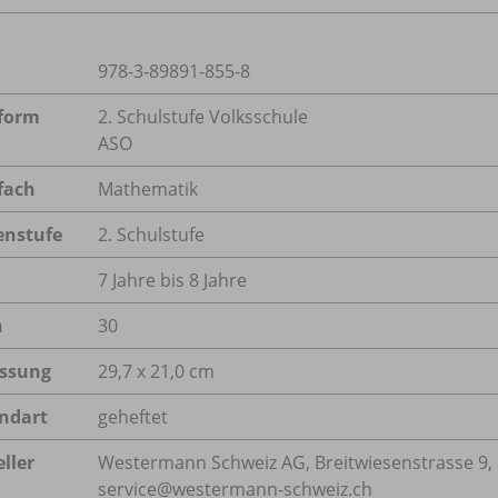
978-3-89891-855-8
form
2. Schulstufe Volksschule
ASO
fach
Mathematik
enstufe
2. Schulstufe
7 Jahre bis 8 Jahre
n
30
ssung
29,7 x 21,0 cm
ndart
geheftet
ller
Westermann Schweiz AG, Breitwiesenstrasse 9, 8
service@westermann-schweiz.ch