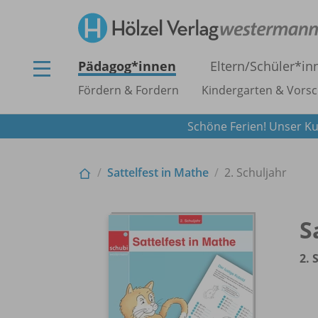
Pädagog*innen
Eltern/
Schüler*in
Fördern & Fordern
Kindergarten & Vorsc
Schöne Ferien! Unser Ku
Sattelfest in Mathe
2. Schuljahr
S
2. 