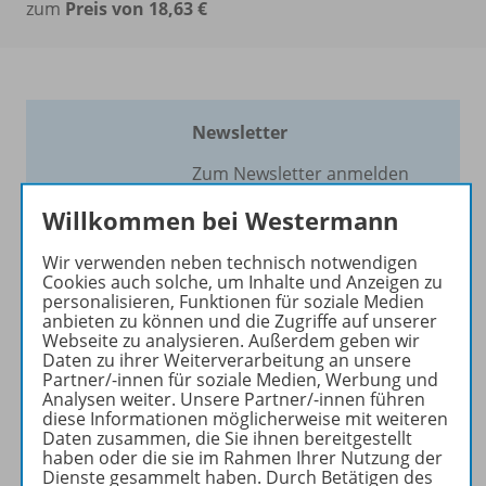
zum
Preis von 18,63 €
Newsletter
Zum Newsletter anmelden
und kein Lernspiel mehr
Willkommen bei Westermann
verpassen!
Bleiben Sie auf dem
Wir verwenden neben technisch notwendigen
Laufenden und erhalten Sie
Cookies auch solche, um Inhalte und Anzeigen zu
personalisieren, Funktionen für soziale Medien
Informationen und Tipps zu
anbieten zu können und die Zugriffe auf unserer
unserem Förder- und
Webseite zu analysieren. Außerdem geben wir
Fordermaterial direkt in Ihr
Daten zu ihrer Weiterverarbeitung an unsere
Partner/-innen für soziale Medien, Werbung und
Postfach.
Analysen weiter. Unsere Partner/-innen führen
diese Informationen möglicherweise mit weiteren
Daten zusammen, die Sie ihnen bereitgestellt
JETZT ANMELDEN
haben oder die sie im Rahmen Ihrer Nutzung der
Dienste gesammelt haben. Durch Betätigen des