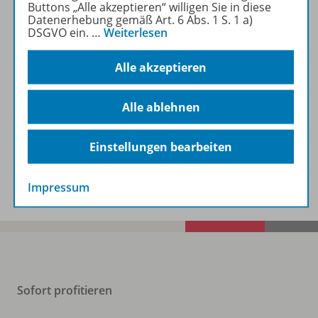
Buttons „Alle akzeptieren“ willigen Sie in diese
Datenerhebung gemäß Art. 6 Abs. 1 S. 1 a)
DSGVO ein.
…
Weiterlesen
Produktinformationen
Alle akzeptieren
Alle ablehnen
Beschreibung
Einstellungen bearbeiten
Zugehörige Produkte
Impressum
Sofort profitieren