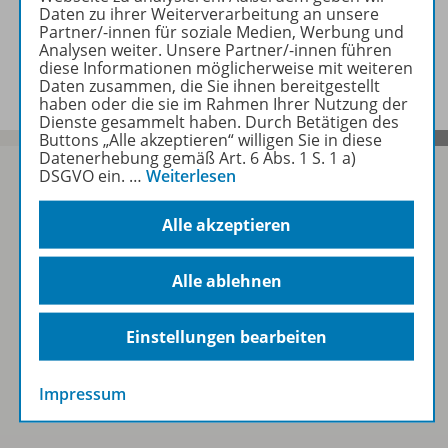
Daten zu ihrer Weiterverarbeitung an unsere
Partner/-innen für soziale Medien, Werbung und
Analysen weiter. Unsere Partner/-innen führen
Zugehörige Produkte
diese Informationen möglicherweise mit weiteren
Daten zusammen, die Sie ihnen bereitgestellt
haben oder die sie im Rahmen Ihrer Nutzung der
Dienste gesammelt haben. Durch Betätigen des
Buttons „Alle akzeptieren“ willigen Sie in diese
Datenerhebung gemäß Art. 6 Abs. 1 S. 1 a)
DSGVO ein.
…
Weiterlesen
Alle akzeptieren
Sofort profitieren
Alle ablehnen
Zum Newsletter anmelden
Einstellungen bearbeiten
Folgen Sie uns auf Social Media
Impressum