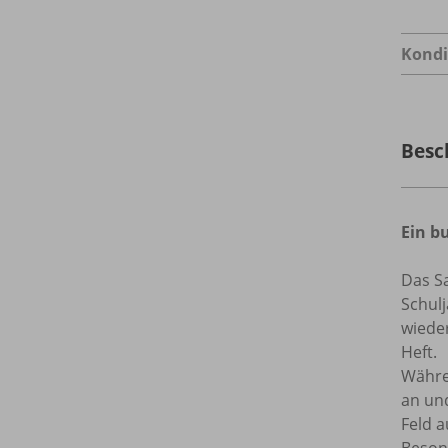
Kondi
Besc
Ein b
Das Sa
Schul
wieder
Heft.
Währen
an und
Feld 
Beson