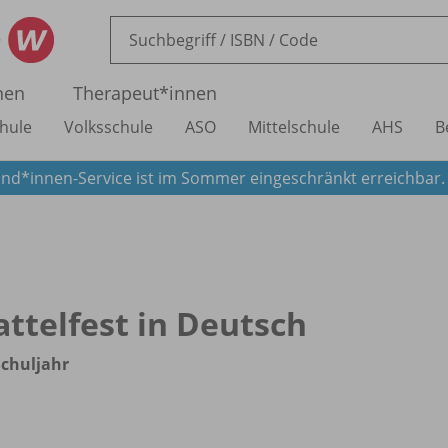
nen
Therapeut*innen
hule
Volksschule
ASO
Mittelschule
AHS
B
nd*innen-Service ist im Sommer eingeschränkt erreichbar
attelfest in Deutsch
Schuljahr