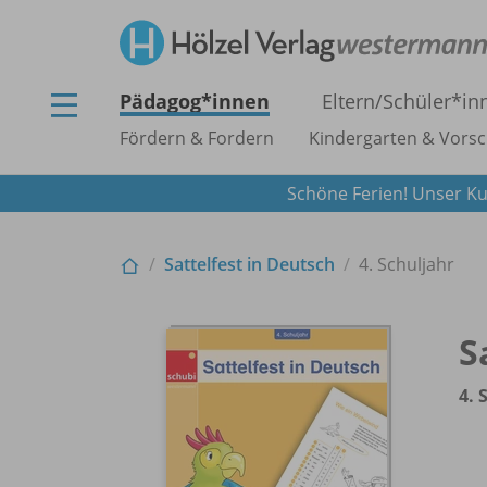
Pädagog*innen
Eltern/
Schüler*in
Fördern & Fordern
Kindergarten & Vorsc
Schöne Ferien! Unser Ku
Sattelfest in Deutsch
4. Schuljahr
S
4. 