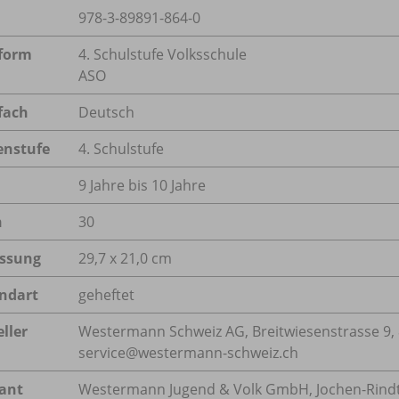
978-3-89891-864-0
form
4. Schulstufe Volksschule
ASO
fach
Deutsch
enstufe
4. Schulstufe
9 Jahre bis 10 Jahre
n
30
ssung
29,7 x 21,0 cm
ndart
geheftet
ller
Westermann Schweiz AG, Breitwiesenstrasse 9, 8
service@westermann-schweiz.ch
rant
Westermann Jugend & Volk GmbH, Jochen-Rindt-S