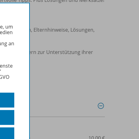
he, um
ernkontrollen, Elternhinweise, Lösungen,
Medien
ung an
ideal für Eltern zur Unterstützung ihrer
ienste
“
SGVO
3-03976-163-0
10,00 €