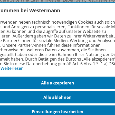
kommen bei Westermann
itthema:
Auf dem Sportplatz
erwenden neben technisch notwendigen Cookies auch solc
:
27 Übungsseiten A4, Ausmalbilder zur Selbstkontrolle, 2 L
e und Anzeigen zu personalisieren, Funktionen für soziale 
ätze, 1 Wimmelbild mit Rubbelfeldern.
ten zu können und die Zugriffe auf unserer Webseite zu
sieren. Außerdem geben wir Daten zu ihrer Weiterverarbeit
e Partner/-innen für soziale Medien, Werbung und Analysen
net für:
individuelle Förderung, Regelklassen, Kleingruppen, 
r. Unsere Partner/-innen führen diese Informationen
r zu Hause.
cherweise mit weiteren Daten zusammen, die Sie ihnen
tgestellt haben oder die sie im Rahmen Ihrer Nutzung der D
melt haben. Durch Betätigen des Buttons „Alle akzeptieren
rfahren Sie mehr über die Reihe
en Sie in diese Datenerhebung gemäß Art. 6 Abs. 1 S. 1 a) D
…
Weiterlesen
Alle akzeptieren
hörige Produkte
Alle ablehnen
Sattelfest in Deutsch
Einstellungen bearbeiten
3. Schuljahr
978-