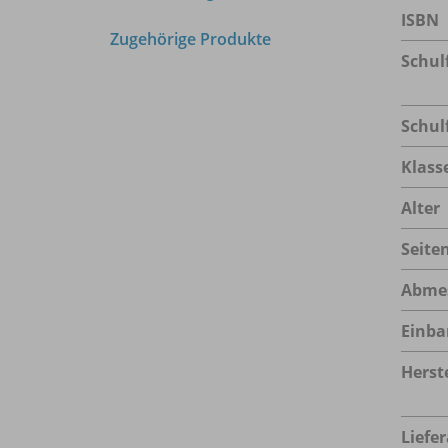
ISBN
Zugehörige Produkte
Schul
Schul
Klass
Alter
Seite
Abme
Einba
Herste
Liefe