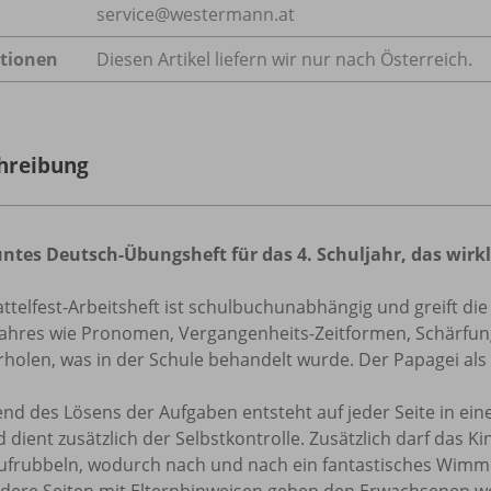
service@westermann.at
tionen
Diesen Artikel liefern wir nur nach Österreich.
hreibung
untes Deutsch-Übungsheft für das 4. Schuljahr, das wirkl
ttelfest-Arbeitsheft ist schulbuchunabhängig und greift die
jahres wie Pronomen, Vergangenheits-Zeitformen, Schärfung
holen, was in der Schule behandelt wurde. Der Papagei als 
d des Lösens der Aufgaben entsteht auf jeder Seite in eine
 dient zusätzlich der Selbstkontrolle. Zusätzlich darf das K
aufrubbeln, wodurch nach und nach ein fantastisches Wimme
dere Seiten mit Elternhinweisen geben den Erwachsenen we