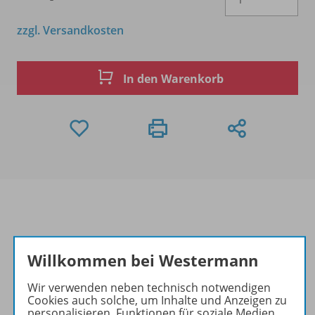
zzgl. Versandkosten
In den Warenkorb
Produktinformationen
Willkommen bei Westermann
Wir verwenden neben technisch notwendigen
Beschreibung
Cookies auch solche, um Inhalte und Anzeigen zu
personalisieren, Funktionen für soziale Medien