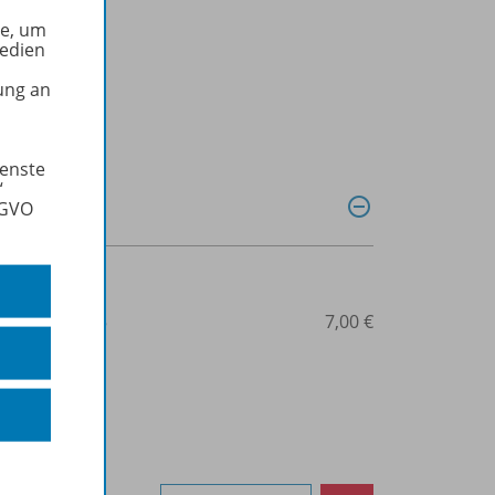
he, um
Medien
ung an
ienste
“
SGVO
3-89414-848-5
7,00 €