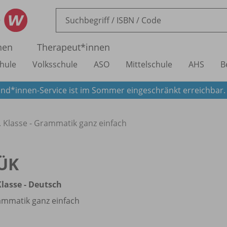
nen
Therapeut*innen
hule
Volksschule
ASO
Mittelschule
AHS
B
nd*innen-Service ist im Sommer eingeschränkt erreichbar
. Klasse - Grammatik ganz einfach
ÜK
Klasse - Deutsch
mmatik ganz einfach