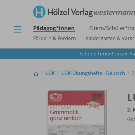
Pädagog*innen
Eltern/
Schüler*in
Fördern & Fordern
Kindergarten & Vorsc
Schöne Ferien! Unser Ku
LÜK
LÜK-Übungshefte - Deutsch
2
L
2. 
Gra