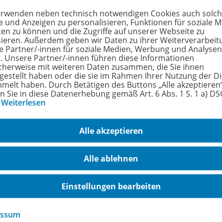
erwenden neben technisch notwendigen Cookies auch solc
arbeitung wird das LÜK-Kontrollgerät benötigt.
e und Anzeigen zu personalisieren, Funktionen für soziale 
ten zu können und die Zugriffe auf unserer Webseite zu
sieren. Außerdem geben wir Daten zu ihrer Weiterverarbeit
rfahren Sie mehr über die Reihe
e Partner/-innen für soziale Medien, Werbung und Analysen
r. Unsere Partner/-innen führen diese Informationen
cherweise mit weiteren Daten zusammen, die Sie ihnen
tgestellt haben oder die sie im Rahmen Ihrer Nutzung der D
melt haben. Durch Betätigen des Buttons „Alle akzeptieren
hörige Produkte
en Sie in diese Datenerhebung gemäß Art. 6 Abs. 1 S. 1 a) D
…
Weiterlesen
Alle akzeptieren
LÜK
2./
3. Klasse - Deutsch
978-
Alle ablehnen
einfach rechtschreiben
Einstellungen bearbeiten
Lieferbar
essum