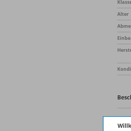
Klass
Alter
Abme
Einba
Herste
Kondi
Besc
Das L
Will
Gramma