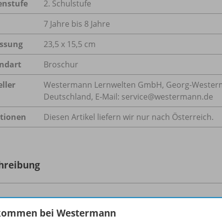
enstufe
2. Schulstufe
7 Jahre bis 8 Jahre
ssung
23,5 x 15,5 cm
ndart
Broschur
ller
Westermann Lernwelten GmbH, Georg-Westerma
Deutschland, E-Mail: service@westermann.de
tionen
Diesen Artikel liefern wir nur nach Österreich.
hreibung
ÜK-Übungsheft "
Grammatik ganz einfach
" liefert struktu
kommen bei Westermann
tik. Differenziert und individualisiert ab der 2. Klasse eins