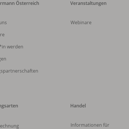
rmann Österreich
Veranstaltungen
 uns
Webinare
ere
*in werden
gen
gspartnerschaften
ngsarten
Handel
Informationen für
echnung