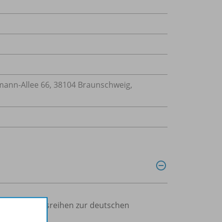
nn-Allee 66, 38104 Braunschweig,
rierte Trainingsreihen zur deutschen
etzbar.