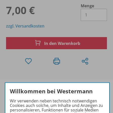
Menge
7,00 €
Es 
zzgl. Versandkosten
In den Warenkorb
Willkommen bei Westermann
Wir verwenden neben technisch notwendigen
Produktinformationen
Cookies auch solche, um Inhalte und Anzeigen zu
personalisieren, Funktionen für soziale Medien