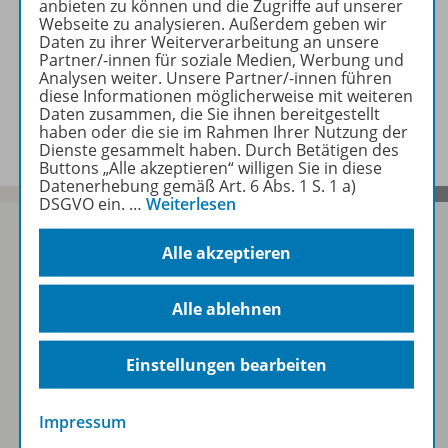
anbieten zu können und die Zugriffe auf unserer
Webseite zu analysieren. Außerdem geben wir
Beschreibung
Daten zu ihrer Weiterverarbeitung an unsere
Partner/-innen für soziale Medien, Werbung und
Analysen weiter. Unsere Partner/-innen führen
diese Informationen möglicherweise mit weiteren
Zugehörige Produkte
Daten zusammen, die Sie ihnen bereitgestellt
haben oder die sie im Rahmen Ihrer Nutzung der
Dienste gesammelt haben. Durch Betätigen des
Buttons „Alle akzeptieren“ willigen Sie in diese
Datenerhebung gemäß Art. 6 Abs. 1 S. 1 a)
DSGVO ein.
…
Weiterlesen
Alle akzeptieren
Sofort profitieren
Alle ablehnen
Zum Newsletter anmelden
Einstellungen bearbeiten
Impressum
Folgen Sie uns auf Social Media