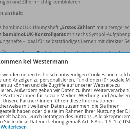
ngen und Ziffern richtig kombinieren
et enthält:
s bambinoLÜK-Übungsheft
„Erstes Zählen“
mit altersgere
s
bambinoLÜK-Kontrollgerät
mit sechs Symbol-Aufgabenpl
ngshefte – ideal für selbstständiges Lernen mit direkter Se
e Übungen
keine Textelemente
enthalten, ist das
bambino
ndes nutzbar. Die Spielanleitung ist in
Deutsch, Englisch, 
kommen bei Westermann
inoLÜK
ist ein bewährtes Lernspiel für Kinder zwischen
2 u
erwenden neben technisch notwendigen Cookies auch solc
e und Anzeigen zu personalisieren, Funktionen für soziale 
ge Fähigkeiten spielerisch zu entwickeln. Durch die alter
ten zu können und die Zugriffe auf unserer Webseite zu
ehmung, logisches Denken, Konzentrationsfähigkeit u
sieren. Außerdem geben wir Daten zu ihrer Weiterverarbeit
chen und kindgerechten Konzepts lernen Kinder selbstständ
e Partner/-innen für soziale Medien, Werbung und Analysen
r. Unsere Partner/-innen führen diese Informationen
sheften zu verschiedenen Themen ermöglicht eine individuel
cherweise mit weiteren Daten zusammen, die Sie ihnen
 und den Lernfortschritt abgestimmt werden kann.
tgestellt haben oder die sie im Rahmen Ihrer Nutzung der D
melt haben. Durch Betätigen des Buttons „Alle akzeptieren
en Sie in diese Datenerhebung gemäß Art. 6 Abs. 1 S. 1 a) D
rdert Konzentration, logisches Denken und Wahrnehmung
…
Weiterlesen
ärkt Feinmotorik