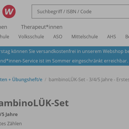
nen
Therapeut*innen
hule
Volksschule
ASO
Mittelschule
AHS
B
stag können Sie versandkostenfrei in unserem Webshop be
nd*innen-Service ist im Sommer eingeschränkt erreichbar
ten + Übungsheft/
e
bambinoLÜK-Set - 3/
4/
5 Jahre - Erste
ambinoLÜK-Set
/
5 Jahre
tes Zählen