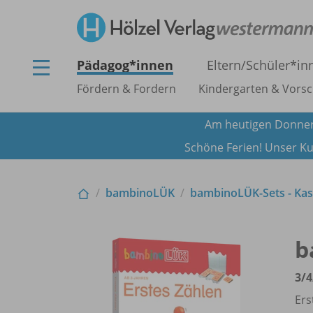
Pädagog*innen
Eltern/
Schüler*in
Fördern & Fordern
Kindergarten & Vorsc
Am heutigen Donner
Schöne Ferien! Unser Ku
bambinoLÜK
bambinoLÜK-Sets - Kas
b
3/
4
Ers