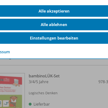
bstständiges Lernen mit direkter Selbstkontrolle
Alle akzeptieren
oße Auswahl an Übungsheften für verschiedene Altersstufe
ambinoLÜK Kinder spielerisch fördern.
Alle ablehnen
rfahren Sie mehr über die Reihe
Einstellungen bearbeiten
essum
hörige Produkte
bambinoLÜK-Set
3/
4/
5 Jahre
978-
Logisches Denken
Lieferbar