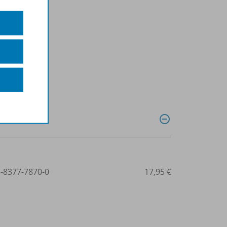
n
3-8377-7870-0
17,95 €