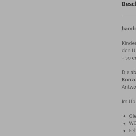
Besc
bambi
Kinde
den U
– so e
Die a
Konze
Antwo
Im Üb
Gl
Wü
Feh