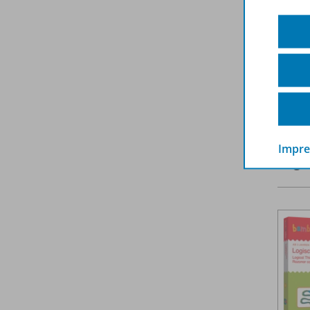
Sel
Gr
Mit b
E
Impr
Zuge