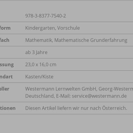
978-3-8377-7540-2
form
Kindergarten, Vorschule
fach
Mathematik
,
Mathematische Grunderfahrung
ab 3 Jahre
ssung
23,0 x 16,0 cm
ndart
Kasten/Kiste
ller
Westermann Lernwelten GmbH, Georg-Westerma
Deutschland, E-Mail: service@westermann.de
tionen
Diesen Artikel liefern wir nur nach Österreich.